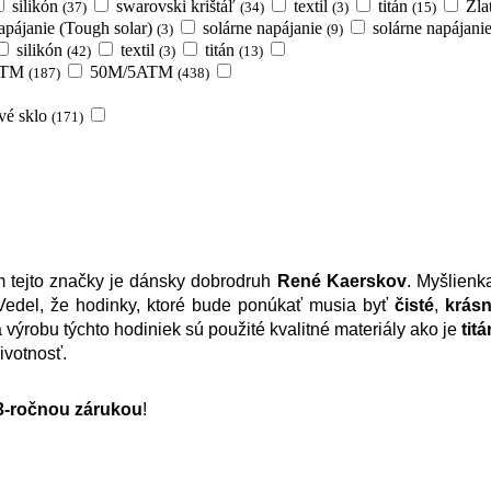
silikón
swarovski krištáľ
textil
titán
Zla
(37)
(34)
(3)
(15)
apájanie (Tough solar)
solárne napájanie
solárne napájan
(3)
(9)
silikón
textil
titán
(42)
(3)
(13)
ATM
50M/5ATM
(187)
(438)
ové sklo
(171)
 tejto značky je dánsky dobrodruh 
René Kaerskov
. Myšlienk
 Vedel, že hodinky, ktoré bude ponúkať musia byť 
čisté
, 
krás
výrobu týchto hodiniek sú použité kvalitné materiály ako je 
tit
ivotnosť.
3-ročnou zárukou
!