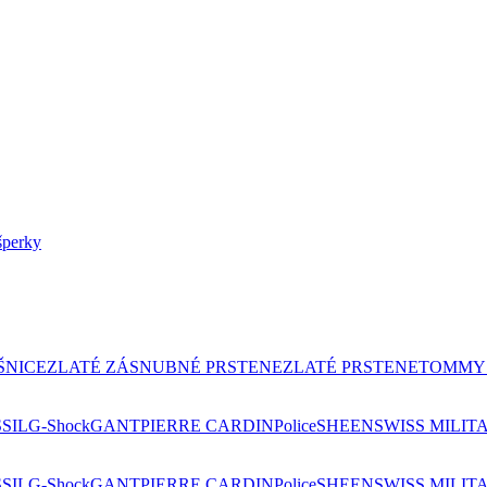
ŠNICE
ZLATÉ ZÁSNUBNÉ PRSTENE
ZLATÉ PRSTENE
TOMMY 
SIL
G-Shock
GANT
PIERRE CARDIN
Police
SHEEN
SWISS MILIT
SIL
G-Shock
GANT
PIERRE CARDIN
Police
SHEEN
SWISS MILIT