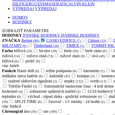
HILFIGER
GUESS
MASERATI
CALVIN KLEIN
VÝPREDAJ
VÝPREDAJ
DOMOV
HODINKY
ZOBRAZIŤ PARAMETRE
HODINKY
PÁNSKE HODINKY
DÁMSKE HODINKY
ZNAČKA
Bering
CASIO EDIFICE
Citizen
(99)
(7)
(33)
MILITARY
Timberland
TIMEX
TOMMY HIL
(6)
(20)
(3)
Farba
béžová
bicolor
biela
biele zlato
(10)
(29)
(50)
(0)
ružová
ružovo zlatá
ružové zlato
sivá
s
(14)
(74)
(9)
(40)
béžová
perleť
(0)
(8)
viac farieb
Funkcie
Hand shift
režim potápania
barometer
b
(0)
(0)
(1)
indikátor stavu batérie
kalendár
kompas
luminic
(6)
(43)
(3)
riadené rádiovým signálom
stopky
svetlo
s
(2)
(132)
(13)
Telefón Finder
Automatické nastavenie času - 4 krát denne
(3)
krokomer
zobrazenie spálených kalórií
12/24 hodinový 
(4)
(2)
teplotám
východ - západ slnka - grafické zobrazenie
duá
(0)
(0)
SPLIT-TIME
časovač - 1/1 minúty - 24 hodín
m
(39)
(0)
(2)
viac funkcií
Chronograf
áno
nie
(56)
(189)