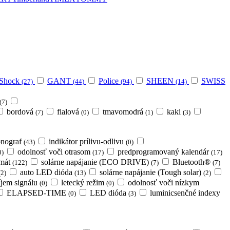
Shock
GANT
Police
SHEEN
SWISS
(27)
(44)
(94)
(14)
(7)
bordová
fialová
tmavomodrá
kaki
(7)
(0)
(1)
(3)
onograf
indikátor prílivu-odlivu
(43)
(0)
odolnosť voči otrasom
predprogramovaný kalendár
0)
(17)
(17)
rmát
solárne napájanie (ECO DRIVE)
Bluetooth®
(122)
(7)
(7)
auto LED dióda
solárne napájanie (Tough solar)
(2)
(13)
(2)
íjem signálu
letecký režim
odolnosť voči nízkym
(0)
(0)
ELAPSED-TIME
LED dióda
luminicsenčné indexy
(0)
(3)