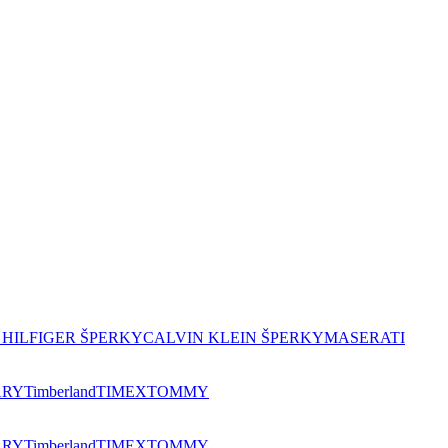
HILFIGER ŠPERKY
CALVIN KLEIN ŠPERKY
MASERATI
ARY
Timberland
TIMEX
TOMMY
ARY
Timberland
TIMEX
TOMMY