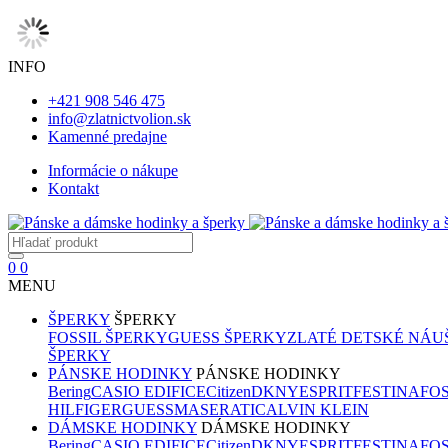
INFO
+421 908 546 475
info@zlatnictvolion.sk
Kamenné predajne
Informácie o nákupe
Kontakt
0
0
MENU
ŠPERKY
ŠPERKY
FOSSIL ŠPERKY
GUESS ŠPERKY
ZLATÉ DETSKÉ NÁU
ŠPERKY
PÁNSKE HODINKY
PÁNSKE HODINKY
Bering
CASIO EDIFICE
Citizen
DKNY
ESPRIT
FESTINA
FOS
HILFIGER
GUESS
MASERATI
CALVIN KLEIN
DÁMSKE HODINKY
DÁMSKE HODINKY
Bering
CASIO EDIFICE
Citizen
DKNY
ESPRIT
FESTINA
FOS