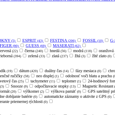
DKNY
ESPRIT
FESTINA
FOSSIL
G-
(5)
(43)
(206)
(10)
FIGER
GUESS
MASERATI
(90)
(69)
(62)
červená
čierna
hnedá
modrá
oranžová
(22)
(240)
(56)
(118)
trieborná
zelená
zlatá
žltá
žlté zlato
(394)
(33)
(237)
(3)
(0)
udík
dátum
duálny čas
fázy mesiaca
chr
(19)
(420)
(14)
(0)
senčné ručičky
neo displej
odolnosť voči blatu a prachu
(58)
(1)
(
vetový čas
tachymeter
teplomer
24-hodinový fo
(25)
(11)
(1)
Snooze
odpočítavacie stopky
Magnetic Resistant
(3)
(9)
(13)
formát
výškomer
výškova pamäť
GPS satelitný pr
(20)
(2)
(0)
lne dobíjanie batérie
automaticke záznamy o aktivite z GPS
(0)
(0)
eranie priemernej rýchlosti
(0)