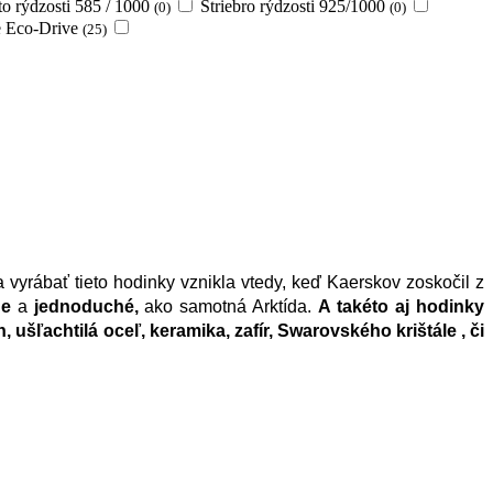
to rýdzosti 585 / 1000
Striebro rýdzosti 925/1000
(0)
(0)
ie Eco-Drive
(25)
a vyrábať tieto hodinky vznikla vtedy, keď Kaerskov zoskočil z 
ne
 a 
jednoduché,
 ako samotná Arktída. 
A takéto aj hodinky 
án, ušľachtilá oceľ, keramika, zafír, Swarovského krištále , či 