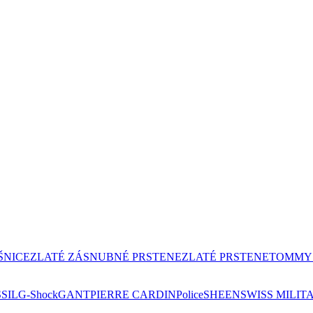
ŠNICE
ZLATÉ ZÁSNUBNÉ PRSTENE
ZLATÉ PRSTENE
TOMMY 
SIL
G-Shock
GANT
PIERRE CARDIN
Police
SHEEN
SWISS MILIT