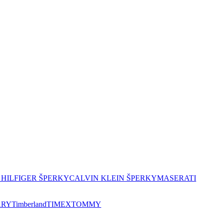
HILFIGER ŠPERKY
CALVIN KLEIN ŠPERKY
MASERATI
ARY
Timberland
TIMEX
TOMMY