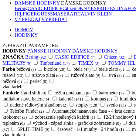
DÁMSKE HODINKY
DÁMSKE HODINKY
Bering
CASIO EDIFICE
Citizen
DKNY
ESPRIT
FESTINA
FOS
HILFIGER
GUESS
MASERATI
CALVIN KLEIN
VÝPREDAJ
VÝPREDAJ
DOMOV
HODINKY
ZOBRAZIŤ PARAMETRE
HODINKY
PÁNSKE HODINKY
DÁMSKE HODINKY
ZNAČKA
Bering
CASIO EDIFICE
Citizen
(92)
(7)
(32)
MILITARY
Timberland
TIMEX
TOMMY HIL
(6)
(17)
(3)
Farba
béžová
bicolor
biela
biele zlato
č
(8)
(28)
(47)
(0)
ružová
ružovo zlatá
ružové zlato
sivá
s
(13)
(68)
(9)
(36)
béžová
perleť
(0)
(8)
viac farieb
Funkcie
Hand shift
režim potápania
barometer
b
(0)
(0)
(1)
indikátor stavu batérie
kalendár
kompas
luminic
(4)
(41)
(3)
riadené rádiovým signálom
stopky
svetlo
s
(2)
(128)
(13)
Telefón Finder
Automatické nastavenie času - 4 krát denne
(2)
krokomer
zobrazenie spálených kalórií
12/24 hodinový 
(3)
(1)
teplotám
východ - západ slnka - grafické zobrazenie
duá
(0)
(0)
SPLIT-TIME
časovač - 1/1 minúty - 24 hodín
m
(37)
(0)
(1)
viac funkcií