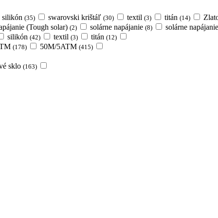
silikón
swarovski krištáľ
textil
titán
Zlat
(35)
(30)
(3)
(14)
apájanie (Tough solar)
solárne napájanie
solárne napájan
(2)
(8)
silikón
textil
titán
(42)
(3)
(12)
ATM
50M/5ATM
(178)
(415)
ové sklo
(163)