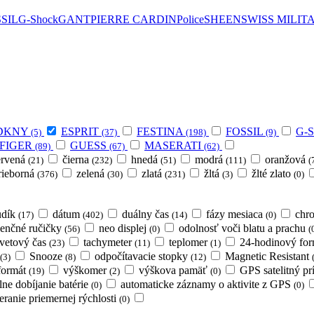
SIL
G-Shock
GANT
PIERRE CARDIN
Police
SHEEN
SWISS MILIT
DKNY
ESPRIT
FESTINA
FOSSIL
G-
(5)
(37)
(198)
(9)
FIGER
GUESS
MASERATI
(89)
(67)
(62)
ervená
čierna
hnedá
modrá
oranžová
(21)
(232)
(51)
(111)
(
trieborná
zelená
zlatá
žltá
žlté zlato
(376)
(30)
(231)
(3)
(0)
udík
dátum
duálny čas
fázy mesiaca
chr
(17)
(402)
(14)
(0)
senčné ručičky
neo displej
odolnosť voči blatu a prachu
(56)
(0)
(
vetový čas
tachymeter
teplomer
24-hodinový fo
(23)
(11)
(1)
Snooze
odpočítavacie stopky
Magnetic Resistant
(3)
(8)
(12)
formát
výškomer
výškova pamäť
GPS satelitný pr
(19)
(2)
(0)
lne dobíjanie batérie
automaticke záznamy o aktivite z GPS
(0)
(0)
eranie priemernej rýchlosti
(0)