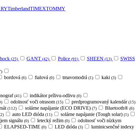
ARY
Timberland
TIMEX
TOMMY
Shock
GANT
Police
SHEEN
SWISS
(25)
(42)
(91)
(13)
7)
bordová
fialová
tmavomodrá
kaki
(6)
(0)
(1)
(3)
onograf
indikátor prílivu-odlivu
(41)
(0)
odolnosť voči otrasom
predprogramovaný kalendár
0)
(15)
(15)
rmát
solárne napájanie (ECO DRIVE)
Bluetooth®
(112)
(7)
(6)
auto LED dióda
solárne napájanie (Tough solar)
(2)
(11)
(1)
íjem signálu
letecký režim
odolnosť voči nízkym
(0)
(0)
ELAPSED-TIME
LED dióda
luminicsenčné indexy
(0)
(3)