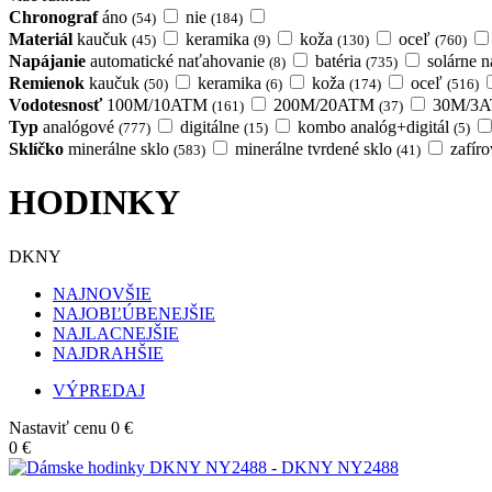
Chronograf
áno
nie
(54)
(184)
Materiál
kaučuk
keramika
koža
oceľ
(45)
(9)
(130)
(760)
Napájanie
automatické naťahovanie
batéria
solárne n
(8)
(735)
Remienok
kaučuk
keramika
koža
oceľ
(50)
(6)
(174)
(516)
Vodotesnosť
100M/10ATM
200M/20ATM
30M/3
(161)
(37)
Typ
analógové
digitálne
kombo analóg+digitál
(777)
(15)
(5)
Sklíčko
minerálne sklo
minerálne tvrdené sklo
zafír
(583)
(41)
HODINKY
DKNY
NAJNOVŠIE
NAJOBĽÚBENEJŠIE
NAJLACNEJŠIE
NAJDRAHŠIE
VÝPREDAJ
Nastaviť cenu
0 €
0 €