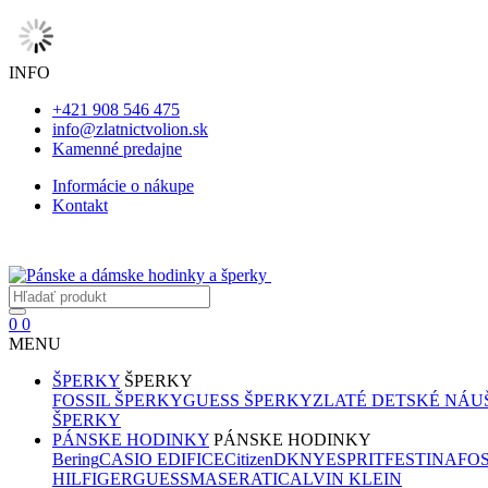
INFO
+421 908 546 475
info@zlatnictvolion.sk
Kamenné predajne
Informácie o nákupe
Kontakt
0
0
MENU
ŠPERKY
ŠPERKY
FOSSIL ŠPERKY
GUESS ŠPERKY
ZLATÉ DETSKÉ NÁU
ŠPERKY
PÁNSKE HODINKY
PÁNSKE HODINKY
Bering
CASIO EDIFICE
Citizen
DKNY
ESPRIT
FESTINA
FOS
HILFIGER
GUESS
MASERATI
CALVIN KLEIN