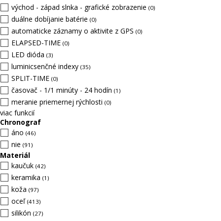
východ - západ slnka - grafické zobrazenie
(0)
duálne dobíjanie batérie
(0)
automaticke záznamy o aktivite z GPS
(0)
ELAPSED-TIME
(0)
LED dióda
(3)
luminicsenčné indexy
(35)
SPLIT-TIME
(0)
časovač - 1/1 minúty - 24 hodín
(1)
meranie priemernej rýchlosti
(0)
viac funkcií
Chronograf
áno
(46)
nie
(91)
Materiál
kaučuk
(42)
keramika
(1)
koža
(97)
oceľ
(413)
silikón
(27)