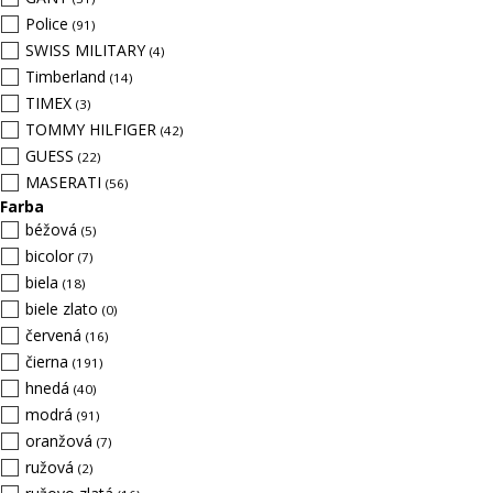
Police
(91)
SWISS MILITARY
(4)
Timberland
(14)
TIMEX
(3)
TOMMY HILFIGER
(42)
GUESS
(22)
MASERATI
(56)
Farba
béžová
(5)
bicolor
(7)
biela
(18)
biele zlato
(0)
červená
(16)
čierna
(191)
hnedá
(40)
modrá
(91)
oranžová
(7)
ružová
(2)