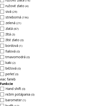
ružovo zlatá
(16)
ružové zlato
(4)
sivá
(29)
strieborná
(196)
zelená
(21)
zlatá
(87)
žltá
(3)
žlté zlato
(0)
bordová
(1)
fialová
(0)
tmavomodrá
(0)
kaki
(2)
béžová
(0)
perleť
(0)
viac farieb
Funkcie
Hand shift
(0)
režim potápania
(0)
barometer
(1)
budík
(17)