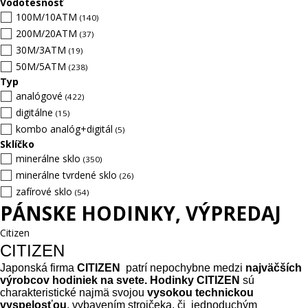
Vodotesnosť
100M/10ATM
(140)
200M/20ATM
(37)
30M/3ATM
(19)
50M/5ATM
(238)
Typ
analógové
(422)
digitálne
(15)
kombo analóg+digitál
(5)
Sklíčko
minerálne sklo
(350)
minerálne tvrdené sklo
(26)
zafírové sklo
(54)
PÁNSKE HODINKY, VÝPREDAJ
Citizen
CITIZEN
Japonská firma 
CITIZEN
  patrí nepochybne medzi 
najväčších 
výrobcov hodiniek na svete.
Hodinky CITIZEN
 sú 
charakteristické najmä svojou 
vysokou technickou 
vyspelosťou
, vybavením strojčeka, či  jednoduchým 