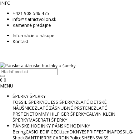
INFO
+421 908 546 475
info@zlatnictvolion.sk
Kamenné predajne
Informácie o nákupe
Kontakt
0
0
MENU
ŠPERKY
ŠPERKY
FOSSIL ŠPERKY
GUESS ŠPERKY
ZLATÉ DETSKÉ
NÁUŠNICE
ZLATÉ ZÁSNUBNÉ PRSTENE
ZLATÉ
PRSTENE
TOMMY HILFIGER ŠPERKY
CALVIN KLEIN
ŠPERKY
MASERATI ŠPERKY
PÁNSKE HODINKY
PÁNSKE HODINKY
Bering
CASIO EDIFICE
Citizen
DKNY
ESPRIT
FESTINA
FOSSIL
G-
Shock
GANT
PIERRE CARDIN
Police
SHEEN
SWISS