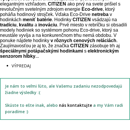
elegantným vzhľadom. 
CITIZEN
 ako prvý na svete prišiel s 
revolučným svetelným zdrojom energie
 Eco-drive
, ktorý 
poháňa hodinový strojček. Vďaka Eco-Drive 
netreba 
v 
hodinkách 
meniť batérie
. Hodinky 
CITIZEN
 vsádzajú na
tradíciu
, 
kvalitu
 a 
inováciu
. Prvé miesto v rebríčku si obsadili 
modely hodiniek so systémom pohonu Eco-drive, ktorý sa 
neustále vyvíja a na konkurenčnom trhu nemá obdobu. V 
ponuke nájdete hodinky 
v rôznych cenových reláciách
. 
Zaujímavosťou je aj to, že značka 
CITIZEN
 zásobuje trh aj 
špeciálnymi potápačskými hodinkami
 s 
elektronickým 
senzorom hĺbky
...
VÝPREDAJ
Je nám to veľmi ľúto, ale Vašemu zadaniu nezodpovedajú
žiadne výsledky :(
Skúste to ešte inak, alebo
nás kontaktujte
a my Vám radi
poradíme :)