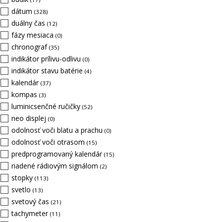
dátum
(328)
duálny čas
(12)
fázy mesiaca
(0)
chronograf
(35)
indikátor prílivu-odlivu
(0)
indikátor stavu batérie
(4)
kalendár
(37)
kompas
(3)
luminicsenčné ručičky
(52)
neo displej
(0)
odolnosť voči blatu a prachu
(0)
odolnosť voči otrasom
(15)
predprogramovaný kalendár
(15)
riadené rádiovým signálom
(2)
stopky
(113)
svetlo
(13)
svetový čas
(21)
tachymeter
(11)