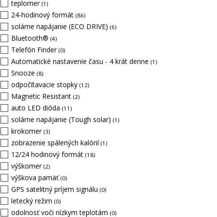
teplomer
(1)
24-hodinový formát
(86)
solárne napájanie (ECO DRIVE)
(6)
Bluetooth®
(4)
Telefón Finder
(0)
Automatické nastavenie času - 4 krát denne
(1)
Snooze
(8)
odpočítavacie stopky
(12)
Magnetic Resistant
(2)
auto LED dióda
(11)
solárne napájanie (Tough solar)
(1)
krokomer
(3)
zobrazenie spálených kalórií
(1)
12/24 hodinový formát
(18)
výškomer
(2)
výškova pamäť
(0)
GPS satelitný príjem signálu
(0)
letecký režim
(0)
odolnosť voči nízkym teplotám
(0)