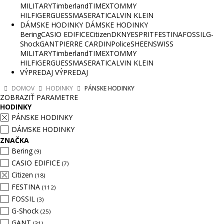
MILITARY
Timberland
TIMEX
TOMMY
HILFIGER
GUESS
MASERATI
CALVIN KLEIN
DÁMSKE HODINKY
DÁMSKE HODINKY
Bering
CASIO EDIFICE
Citizen
DKNY
ESPRIT
FESTINA
FOSSIL
G-
Shock
GANT
PIERRE CARDIN
Police
SHEEN
SWISS
MILITARY
Timberland
TIMEX
TOMMY
HILFIGER
GUESS
MASERATI
CALVIN KLEIN
VÝPREDAJ
VÝPREDAJ
DOMOV
HODINKY
PÁNSKE HODINKY
ZOBRAZIŤ PARAMETRE
HODINKY
PÁNSKE HODINKY
DÁMSKE HODINKY
ZNAČKA
Bering
(9)
CASIO EDIFICE
(7)
Citizen
(18)
FESTINA
(112)
FOSSIL
(3)
G-Shock
(25)
GANT
(31)