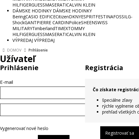
HILFIGER
GUESS
MASERATI
CALVIN KLEIN
DÁMSKE HODINKY
DÁMSKE HODINKY
Bering
CASIO EDIFICE
Citizen
DKNY
ESPRIT
FESTINA
FOSSIL
G-
Shock
GANT
PIERRE CARDIN
Police
SHEEN
SWISS
MILITARY
Timberland
TIMEX
TOMMY
HILFIGER
GUESS
MASERATI
CALVIN KLEIN
VÝPREDAJ
VÝPREDAJ
DOMOV
Prihlásenie
Užívateľ
Prihlásenie
Registrácia
E-mail
Čo získate registrác
špeciálne zľavy
rýchle vyplnenie 
prehľad všetkých 
Vygenerovať nové heslo
Registrovať sa