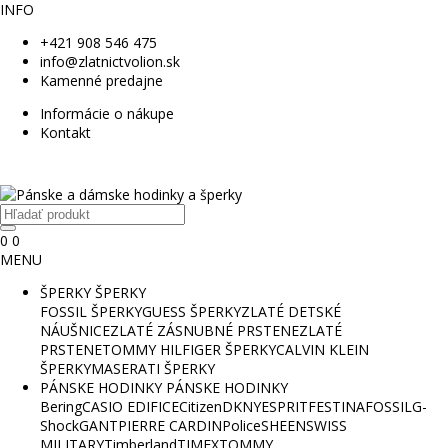
INFO
+421 908 546 475
info@zlatnictvolion.sk
Kamenné predajne
Informácie o nákupe
Kontakt
0
0
MENU
ŠPERKY
ŠPERKY
FOSSIL ŠPERKY
GUESS ŠPERKY
ZLATÉ DETSKÉ
NÁUŠNICE
ZLATÉ ZÁSNUBNÉ PRSTENE
ZLATÉ
PRSTENE
TOMMY HILFIGER ŠPERKY
CALVIN KLEIN
ŠPERKY
MASERATI ŠPERKY
PÁNSKE HODINKY
PÁNSKE HODINKY
Bering
CASIO EDIFICE
Citizen
DKNY
ESPRIT
FESTINA
FOSSIL
G-
Shock
GANT
PIERRE CARDIN
Police
SHEEN
SWISS
MILITARY
Timberland
TIMEX
TOMMY