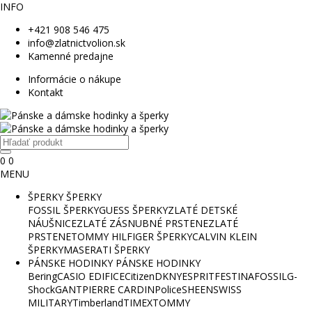
INFO
+421 908 546 475
info@zlatnictvolion.sk
Kamenné predajne
Informácie o nákupe
Kontakt
0
0
MENU
ŠPERKY
ŠPERKY
FOSSIL ŠPERKY
GUESS ŠPERKY
ZLATÉ DETSKÉ
NÁUŠNICE
ZLATÉ ZÁSNUBNÉ PRSTENE
ZLATÉ
PRSTENE
TOMMY HILFIGER ŠPERKY
CALVIN KLEIN
ŠPERKY
MASERATI ŠPERKY
PÁNSKE HODINKY
PÁNSKE HODINKY
Bering
CASIO EDIFICE
Citizen
DKNY
ESPRIT
FESTINA
FOSSIL
G-
Shock
GANT
PIERRE CARDIN
Police
SHEEN
SWISS
MILITARY
Timberland
TIMEX
TOMMY