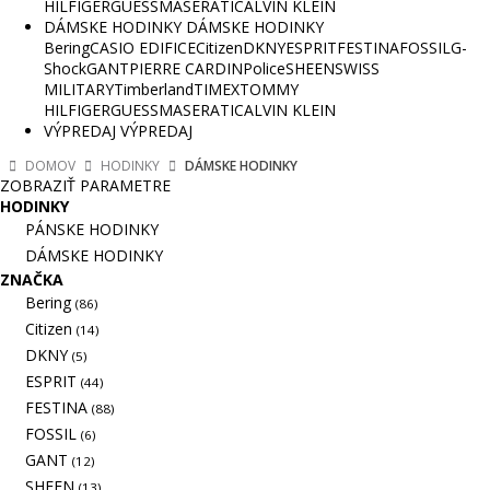
HILFIGER
GUESS
MASERATI
CALVIN KLEIN
DÁMSKE HODINKY
DÁMSKE HODINKY
Bering
CASIO EDIFICE
Citizen
DKNY
ESPRIT
FESTINA
FOSSIL
G-
Shock
GANT
PIERRE CARDIN
Police
SHEEN
SWISS
MILITARY
Timberland
TIMEX
TOMMY
HILFIGER
GUESS
MASERATI
CALVIN KLEIN
VÝPREDAJ
VÝPREDAJ
DOMOV
HODINKY
DÁMSKE HODINKY
ZOBRAZIŤ PARAMETRE
HODINKY
PÁNSKE HODINKY
DÁMSKE HODINKY
ZNAČKA
Bering
(86)
Citizen
(14)
DKNY
(5)
ESPRIT
(44)
FESTINA
(88)
FOSSIL
(6)
GANT
(12)
SHEEN
(13)