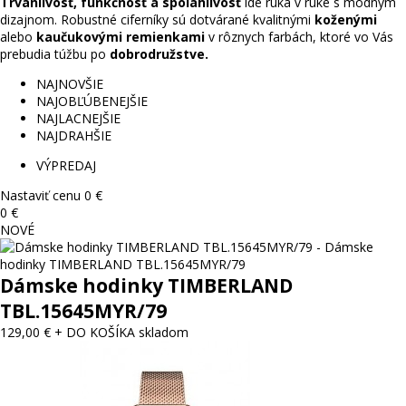
Trvanlivosť, funkčnosť a spoľahlivosť
 ide ruka v ruke s módnym 
dizajnom. Robustné ciferníky sú dotvárané kvalitnými 
koženými
alebo 
kaučukovými remienkami
 v rôznych farbách, ktoré vo Vás 
prebudia túžbu po 
dobrodružstve.
NAJNOVŠIE
NAJOBĽÚBENEJŠIE
NAJLACNEJŠIE
NAJDRAHŠIE
VÝPREDAJ
Nastaviť cenu
0 €
0 €
NOVÉ
Dámske hodinky TIMBERLAND
TBL.15645MYR/79
129,00 €
+ DO KOŠÍKA
skladom