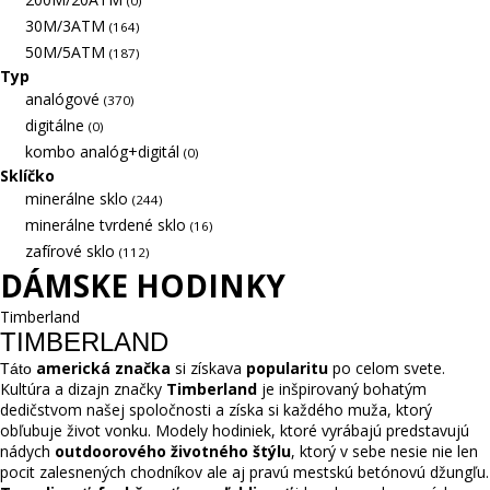
(0)
30M/3ATM
(164)
50M/5ATM
(187)
Typ
analógové
(370)
digitálne
(0)
kombo analóg+digitál
(0)
Sklíčko
minerálne sklo
(244)
minerálne tvrdené sklo
(16)
zafírové sklo
(112)
DÁMSKE HODINKY
Timberland
TIMBERLAND
americká značka
 si získava 
popularitu
 po celom svete. 
T
á
to
Kultúra a dizajn značky 
Timberland
 je 
inšpirovaný bohatým 
dedičstvom našej spoločnosti a získa si každého muža, ktorý 
obľubuje život vonku. Modely hodiniek, ktoré vyrábajú predstavujú 
nádych 
outdoorového životného štýlu
, ktorý v sebe nesie nie len 
pocit zalesnenýc