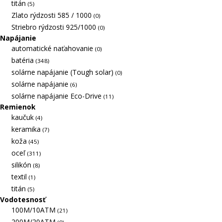
titán
(5)
Zlato rýdzosti 585 / 1000
(0)
Striebro rýdzosti 925/1000
(0)
Napájanie
automatické naťahovanie
(0)
batéria
(348)
solárne napájanie (Tough solar)
(0)
solárne napájanie
(6)
solárne napájanie Eco-Drive
(11)
Remienok
kaučuk
(4)
keramika
(7)
koža
(45)
oceľ
(311)
silikón
(8)
textil
(1)
titán
(5)
Vodotesnosť
100M/10ATM
(21)
200M/20ATM