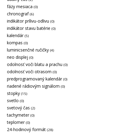
fázy mesiaca
(0)
chronograf
(6)
indikátor prílivu-odlivu
(0)
indikátor stavu batérie
(0)
kalendár
(5)
kompas
(0)
luminicsenčné ručičky
(4)
neo displej
(0)
odolnosť voči blatu a prachu
(0)
odolnosť voči otrasom
(0)
predprogramovaný kalendár
(0)
riadené rádiovým signálom
(0)
stopky
(15)
svetlo
(0)
svetový čas
(2)
tachymeter
(0)
teplomer
(0)
24-hodinový formát
(28)