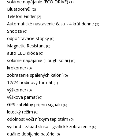
solárne napájanie (ECO DRIVE)
(1)
Bluetooth®
(2)
Telefón Finder
(2)
Automatické nastavenie času - 4 krát denne
(2)
Snooze
(0)
odpočítavacie stopky
(0)
Magnetic Resistant
(0)
auto LED dióda
(0)
solárne napájanie (Tough solar)
(0)
krokomer
(0)
zobrazenie spálených kalórií
(0)
12/24 hodinový formát
(1)
výškomer
(0)
výškova pamäť
(0)
GPS satelitný príjem signálu
(0)
letecký režim
(0)
odolnosť voči nízkym teplotám
(0)
východ - západ slnka - grafické zobrazenie
(0)
duálne dobíjanie batérie
(0)