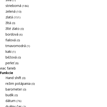
(7)
strieborná
(186)
zelená
(10)
zlatá
(151)
žltá
(0)
žlté zlato
(0)
bordová
(6)
fialová
(0)
tmavomodrá
(1)
kaki
(1)
béžová
(0)
perleť
(8)
viac farieb
Funkcie
Hand shift
(0)
režim potápania
(0)
barometer
(0)
budík
(0)
dátum
(76)
duálny čas
(2)