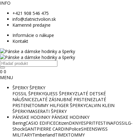
INFO
+421 908 546 475
info@zlatnictvolion.sk
Kamenné predajne
Informácie o nákupe
Kontakt
0
0
MENU
ŠPERKY
ŠPERKY
FOSSIL ŠPERKY
GUESS ŠPERKY
ZLATÉ DETSKÉ
NÁUŠNICE
ZLATÉ ZÁSNUBNÉ PRSTENE
ZLATÉ
PRSTENE
TOMMY HILFIGER ŠPERKY
CALVIN KLEIN
ŠPERKY
MASERATI ŠPERKY
PÁNSKE HODINKY
PÁNSKE HODINKY
Bering
CASIO EDIFICE
Citizen
DKNY
ESPRIT
FESTINA
FOSSIL
G-
Shock
GANT
PIERRE CARDIN
Police
SHEEN
SWISS
MILITARY
Timberland
TIMEX
TOMMY