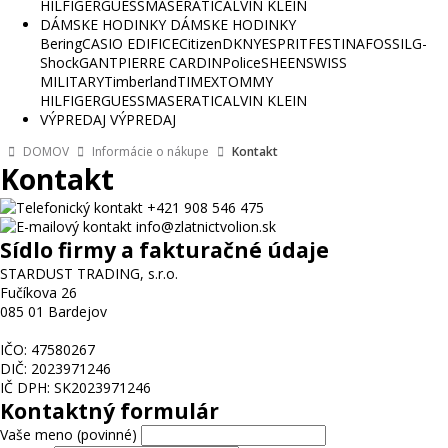
HILFIGER
GUESS
MASERATI
CALVIN KLEIN
DÁMSKE HODINKY
DÁMSKE HODINKY
Bering
CASIO EDIFICE
Citizen
DKNY
ESPRIT
FESTINA
FOSSIL
G-
Shock
GANT
PIERRE CARDIN
Police
SHEEN
SWISS
MILITARY
Timberland
TIMEX
TOMMY
HILFIGER
GUESS
MASERATI
CALVIN KLEIN
VÝPREDAJ
VÝPREDAJ
DOMOV
Informácie o nákupe
Kontakt
Kontakt
+421 908 546 475
info@zlatnictvolion.sk
Sídlo firmy a fakturačné údaje
STARDUST TRADING, s.r.o.
Fučíkova 26
085 01 Bardejov
IČO: 47580267
DIČ: 2023971246
IČ DPH: SK2023971246
Kontaktný formulár
Vaše meno (povinné)