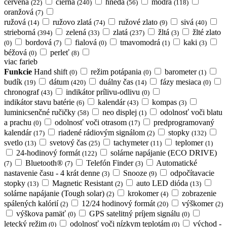
červená
čierna
hnedá
modrá
(22)
(240)
(56)
(118)
oranžová
(7)
ružová
ružovo zlatá
ružové zlato
sivá
(14)
(74)
(9)
(40)
strieborná
zelená
zlatá
žltá
žlté zlato
(394)
(33)
(237)
(3)
bordová
fialová
tmavomodrá
kaki
(0)
(7)
(0)
(1)
(3)
béžová
perleť
(0)
(8)
viac farieb
Funkcie
Hand shift
režim potápania
barometer
(0)
(0)
(1)
budík
dátum
duálny čas
fázy mesiaca
(19)
(420)
(14)
(0)
chronograf
indikátor prílivu-odlivu
(43)
(0)
indikátor stavu batérie
kalendár
kompas
(6)
(43)
(3)
luminicsenčné ručičky
neo displej
odolnosť voči blatu
(58)
(1)
a prachu
odolnosť voči otrasom
predprogramovaný
(0)
(17)
kalendár
riadené rádiovým signálom
stopky
(17)
(2)
(132)
svetlo
svetový čas
tachymeter
teplomer
(13)
(25)
(11)
(1)
24-hodinový formát
solárne napájanie (ECO DRIVE)
(122)
Bluetooth®
Telefón Finder
Automatické
(7)
(7)
(3)
nastavenie času - 4 krát denne
Snooze
odpočítavacie
(3)
(9)
stopky
Magnetic Resistant
auto LED dióda
(13)
(2)
(13)
solárne napájanie (Tough solar)
krokomer
zobrazenie
(2)
(4)
spálených kalórií
12/24 hodinový formát
výškomer
(2)
(20)
(2)
výškova pamäť
GPS satelitný príjem signálu
(0)
(0)
letecký režim
odolnosť voči nízkym teplotám
východ -
(0)
(0)