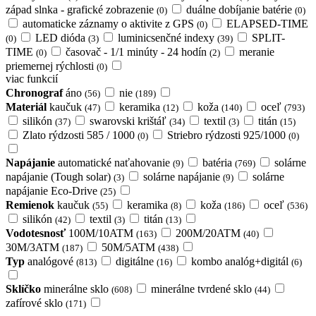
západ slnka - grafické zobrazenie
duálne dobíjanie batérie
(0)
(0)
automaticke záznamy o aktivite z GPS
ELAPSED-TIME
(0)
LED dióda
luminicsenčné indexy
SPLIT-
(0)
(3)
(39)
TIME
časovač - 1/1 minúty - 24 hodín
meranie
(0)
(2)
priemernej rýchlosti
(0)
viac funkcií
Chronograf
áno
nie
(56)
(189)
Materiál
kaučuk
keramika
koža
oceľ
(47)
(12)
(140)
(793)
silikón
swarovski krištáľ
textil
titán
(37)
(34)
(3)
(15)
Zlato rýdzosti 585 / 1000
Striebro rýdzosti 925/1000
(0)
(0)
Napájanie
automatické naťahovanie
batéria
solárne
(9)
(769)
napájanie (Tough solar)
solárne napájanie
solárne
(3)
(9)
napájanie Eco-Drive
(25)
Remienok
kaučuk
keramika
koža
oceľ
(55)
(8)
(186)
(536)
silikón
textil
titán
(42)
(3)
(13)
Vodotesnosť
100M/10ATM
200M/20ATM
(163)
(40)
30M/3ATM
50M/5ATM
(187)
(438)
Typ
analógové
digitálne
kombo analóg+digitál
(813)
(16)
(6)
Sklíčko
minerálne sklo
minerálne tvrdené sklo
(608)
(44)
zafírové sklo
(171)