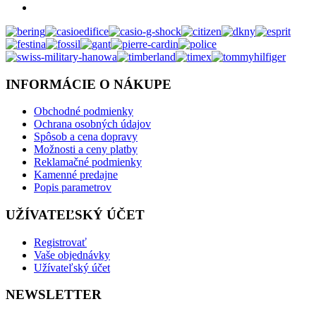
INFORMÁCIE O NÁKUPE
Obchodné podmienky
Ochrana osobných údajov
Spôsob a cena dopravy
Možnosti a ceny platby
Reklamačné podmienky
Kamenné predajne
Popis parametrov
UŽÍVATEĽSKÝ ÚČET
Registrovať
Vaše objednávky
Užívateľský účet
NEWSLETTER