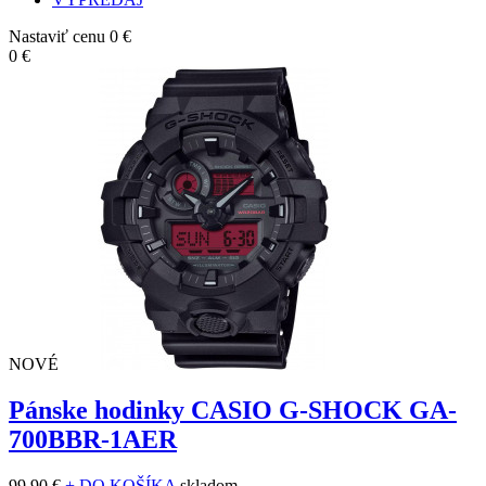
Nastaviť cenu
0 €
0 €
NOVÉ
Pánske hodinky CASIO G-SHOCK GA-
700BBR-1AER
99,90 €
+ DO KOŠÍKA
skladom