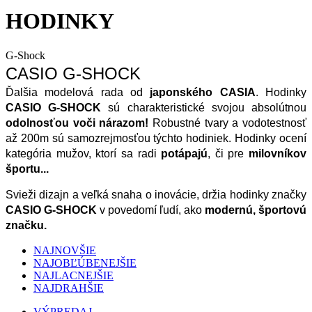
HODINKY
G-Shock
CASIO G-SHOCK
Ďalšia modelová rada od 
japonského CASIA
. Hodinky 
CASIO
G-SHOCK
 sú charakteristické svojou absolútnou 
odolnosťou voči nárazom!
 Robustné tvary a vodotestnosť 
až 200m sú samozrejmosťou týchto hodiniek. Hodinky ocení 
kategória mužov, ktorí sa radi
 potápajú
, či pre 
milovníkov 
športu...
Svieži dizajn a veľká snaha o inovácie, držia hodinky značky 
CASIO G-SHOCK
 v povedomí ľudí, ako
 modernú, športovú 
značku.
NAJNOVŠIE
NAJOBĽÚBENEJŠIE
NAJLACNEJŠIE
NAJDRAHŠIE
VÝPREDAJ