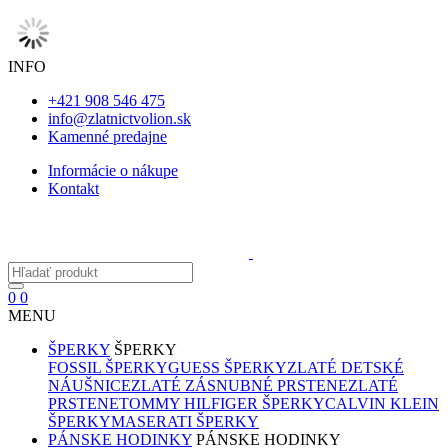
INFO
+421 908 546 475
info@zlatnictvolion.sk
Kamenné predajne
Informácie o nákupe
Kontakt
0
0
MENU
ŠPERKY
ŠPERKY
FOSSIL ŠPERKY
GUESS ŠPERKY
ZLATÉ DETSKÉ
NÁUŠNICE
ZLATÉ ZÁSNUBNÉ PRSTENE
ZLATÉ
PRSTENE
TOMMY HILFIGER ŠPERKY
CALVIN KLEIN
ŠPERKY
MASERATI ŠPERKY
PÁNSKE HODINKY
PÁNSKE HODINKY