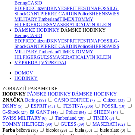
Bering
CASIO
EDIFICE
Citizen
DKNY
ESPRIT
FESTINA
FOSSIL
G-
Shock
GANT
PIERRE CARDIN
Police
SHEEN
SWISS
MILITARY
Timberland
TIMEX
TOMMY
HILFIGER
GUESS
MASERATI
CALVIN KLEIN
DÁMSKE HODINKY
DÁMSKE HODINKY
Bering
CASIO
EDIFICE
Citizen
DKNY
ESPRIT
FESTINA
FOSSIL
G-
Shock
GANT
PIERRE CARDIN
Police
SHEEN
SWISS
MILITARY
Timberland
TIMEX
TOMMY
HILFIGER
GUESS
MASERATI
CALVIN KLEIN
VÝPREDAJ
VÝPREDAJ
DOMOV
HODINKY
ZOBRAZIŤ PARAMETRE
HODINKY
PÁNSKE HODINKY
DÁMSKE HODINKY
ZNAČKA
Bering
CASIO EDIFICE
Citizen
(99)
(7)
(33)
DKNY
ESPRIT
FESTINA
FOSSIL
(5)
(43)
(206)
(10)
G-Shock
GANT
Police
SHEEN
(27)
(44)
(94)
(14)
SWISS MILITARY
Timberland
TIMEX
(6)
(20)
(3)
TOMMY HILFIGER
GUESS
MASERATI
(90)
(69)
(62)
Farba
béžová
bicolor
biela
biele zlato
(10)
(29)
(50)
(0)