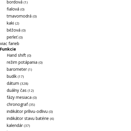
bordová
(1)
fialová
(0)
tmavomodrá
(0)
kaki
(2)
béžová
(0)
perleť
(0)
viac farieb
Funkcie
Hand shift
(0)
režim potápania
(0)
barometer
(1)
budík
(17)
dátum
(328)
duálny čas
(12)
fázy mesiaca
(0)
chronograf
(35)
indikátor prílivu-odlivu
(0)
indikátor stavu batérie
(4)
kalendár
(37)