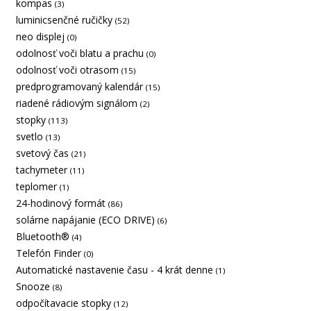
kompas
(3)
luminicsenčné ručičky
(52)
neo displej
(0)
odolnosť voči blatu a prachu
(0)
odolnosť voči otrasom
(15)
predprogramovaný kalendár
(15)
riadené rádiovým signálom
(2)
stopky
(113)
svetlo
(13)
svetový čas
(21)
tachymeter
(11)
teplomer
(1)
24-hodinový formát
(86)
solárne napájanie (ECO DRIVE)
(6)
Bluetooth®
(4)
Telefón Finder
(0)
Automatické nastavenie času - 4 krát denne
(1)
Snooze
(8)
odpočítavacie stopky
(12)