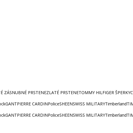
TÉ ZÁSNUBNÉ PRSTENE
ZLATÉ PRSTENE
TOMMY HILFIGER ŠPERKY
C
ock
GANT
PIERRE CARDIN
Police
SHEEN
SWISS MILITARY
Timberland
TI
ock
GANT
PIERRE CARDIN
Police
SHEEN
SWISS MILITARY
Timberland
TI