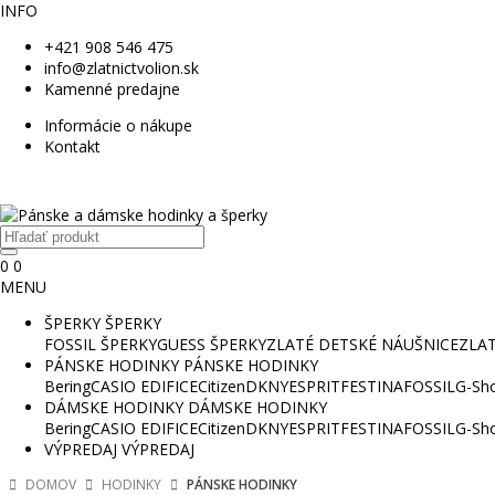
INFO
+421 908 546 475
info@zlatnictvolion.sk
Kamenné predajne
Informácie o nákupe
Kontakt
0
0
MENU
ŠPERKY
ŠPERKY
FOSSIL ŠPERKY
GUESS ŠPERKY
ZLATÉ DETSKÉ NÁUŠNICE
ZLA
PÁNSKE HODINKY
PÁNSKE HODINKY
Bering
CASIO EDIFICE
Citizen
DKNY
ESPRIT
FESTINA
FOSSIL
G-Sh
DÁMSKE HODINKY
DÁMSKE HODINKY
Bering
CASIO EDIFICE
Citizen
DKNY
ESPRIT
FESTINA
FOSSIL
G-Sh
VÝPREDAJ
VÝPREDAJ
DOMOV
HODINKY
PÁNSKE HODINKY