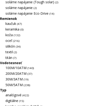
solárne napájanie (Tough solar)
(2)
solárne napájanie
(2)
solárne napájanie Eco-Drive
(14)
Remienok
kaučuk
(47)
keramika
(0)
koža
(132)
oceľ
(216)
silikón
(34)
textil
(2)
titán
(7)
Vodotesnosť
100M/10ATM
(140)
200M/20ATM
(37)
30M/3ATM
(19)
50M/5ATM
(238)
Typ
analógové
(422)
digitálne
(15)