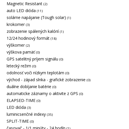
Magnetic Resistant
(2)
auto LED dióda
(11)
solárne napájanie (Tough solar)
(1)
krokomer
(3)
zobrazenie spálených kalórií
(1)
12/24 hodinový formát
(18)
výškomer
(2)
výškova pamäť
(0)
GPS satelitný príjem signálu
(0)
letecký režim
(0)
odolnosť voči nízkym teplotám
(0)
východ - západ slnka - grafické zobrazenie
(0)
duálne dobíjanie batérie
(0)
automaticke záznamy o aktivite z GPS
(0)
ELAPSED-TIME
(0)
LED dióda
(3)
luminicsenčné indexy
(35)
SPLIT-TIME
(0)
časovač - 1/1 minúty - 24 hodín
(1)