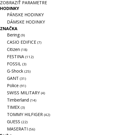
ZOBRAZIŤ PARAMETRE
HODINKY
PÁNSKE HODINKY
DÁMSKE HODINKY
ZNAČKA
Bering
(9)
CASIO EDIFICE
(7)
Citizen
(18)
FESTINA
(112)
FOSSIL
(3)
G-Shock
(25)
GANT
(31)
Police
(91)
SWISS MILITARY
(4)
Timberland
(14)
TIMEX
(3)
TOMMY HILFIGER
(42)
GUESS
(22)
MASERATI
(56)