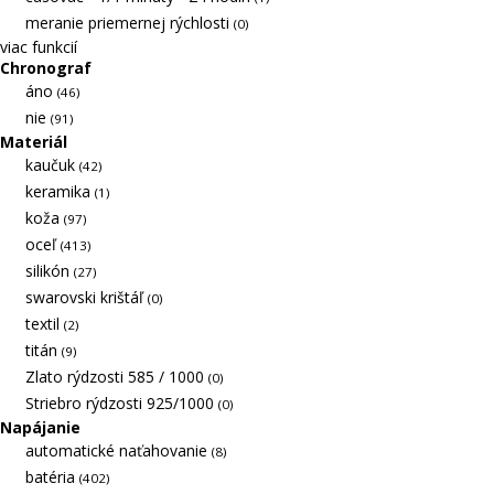
meranie priemernej rýchlosti
(0)
viac funkcií
Chronograf
áno
(46)
nie
(91)
Materiál
kaučuk
(42)
keramika
(1)
koža
(97)
oceľ
(413)
silikón
(27)
swarovski krištáľ
(0)
textil
(2)
titán
(9)
Zlato rýdzosti 585 / 1000
(0)
Striebro rýdzosti 925/1000
(0)
Napájanie
automatické naťahovanie
(8)
batéria
(402)