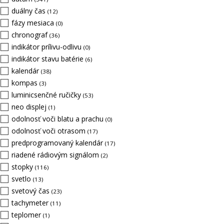
duálny čas
(12)
fázy mesiaca
(0)
chronograf
(36)
indikátor prílivu-odlivu
(0)
indikátor stavu batérie
(6)
kalendár
(38)
kompas
(3)
luminicsenčné ručičky
(53)
neo displej
(1)
odolnosť voči blatu a prachu
(0)
odolnosť voči otrasom
(17)
predprogramovaný kalendár
(17)
riadené rádiovým signálom
(2)
stopky
(116)
svetlo
(13)
svetový čas
(23)
tachymeter
(11)
teplomer
(1)