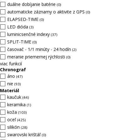
duálne dobíjanie batérie
(0)
automaticke záznamy o aktivite z GPS
(0)
ELAPSED-TIME
(0)
LED dióda
(3)
luminicsenčné indexy
(37)
SPLIT-TIME
(0)
časovač - 1/1 minúty - 24 hodín
(2)
meranie priemernej rýchlosti
(0)
viac funkcií
Chronograf
áno
(47)
nie
(93)
Materiál
kaučuk
(44)
keramika
(1)
koža
(103)
oceľ
(425)
silikón
(28)
swarovski krištáľ
(0)