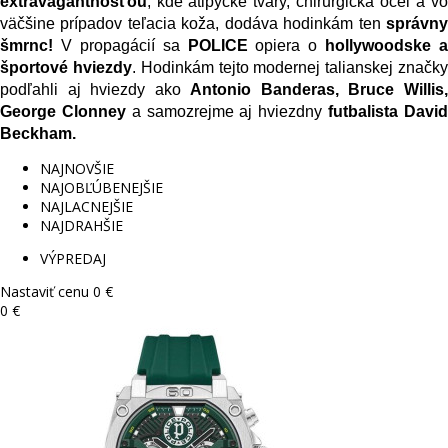
extravagantnosťou
, kde atipycké tvary, chirurgická oceľ a vo 
väčšine prípadov teľacia koža, dodáva hodinkám ten 
správny 
šmrnc!
 V propagácií sa 
POLICE
 opiera o 
hollywoodske a 
športové hviezdy
. Hodinkám tejto modernej talianskej značky
podľahli aj hviezdy ako 
Antonio Banderas, Bruce Willis,
George Clonney
 a samozrejme aj hviezdny
 futbalista David
Beckham.
NAJNOVŠIE
NAJOBĽÚBENEJŠIE
NAJLACNEJŠIE
NAJDRAHŠIE
VÝPREDAJ
Nastaviť cenu
0 €
0 €