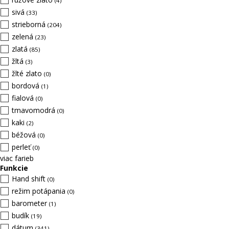
(4)
sivá
(33)
strieborná
(204)
zelená
(23)
zlatá
(85)
žltá
(3)
žlté zlato
(0)
bordová
(1)
fialová
(0)
tmavomodrá
(0)
kaki
(2)
béžová
(0)
perleť
(0)
viac farieb
Funkcie
Hand shift
(0)
režim potápania
(0)
barometer
(1)
budík
(19)
dátum
(341)