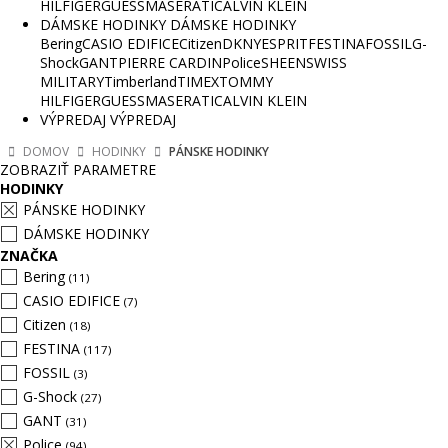
HILFIGER
GUESS
MASERATI
CALVIN KLEIN
DÁMSKE HODINKY
DÁMSKE HODINKY
Bering
CASIO EDIFICE
Citizen
DKNY
ESPRIT
FESTINA
FOSSIL
G-
Shock
GANT
PIERRE CARDIN
Police
SHEEN
SWISS
MILITARY
Timberland
TIMEX
TOMMY
HILFIGER
GUESS
MASERATI
CALVIN KLEIN
VÝPREDAJ
VÝPREDAJ
DOMOV
HODINKY
PÁNSKE HODINKY
ZOBRAZIŤ PARAMETRE
HODINKY
PÁNSKE HODINKY
DÁMSKE HODINKY
ZNAČKA
Bering
(11)
CASIO EDIFICE
(7)
Citizen
(18)
FESTINA
(117)
FOSSIL
(3)
G-Shock
(27)
GANT
(31)
Police
(94)