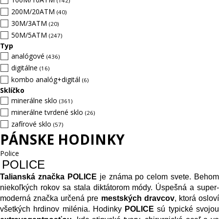
(142)
200M/20ATM
(40)
30M/3ATM
(20)
50M/5ATM
(247)
Typ
analógové
(436)
digitálne
(16)
kombo analóg+digitál
(6)
Sklíčko
minerálne sklo
(361)
minerálne tvrdené sklo
(26)
zafírové sklo
(57)
PÁNSKE HODINKY
Police
POLICE
Talianská značka POLICE
 je známa po celom svete. Behom 
niekoľkých rokov sa stala diktátorom módy. Úspešná a super-
moderná značka určená pre 
mestských dravcov
, ktorá osloví
všetkých hrdinov milénia. Hodinky 
POLICE