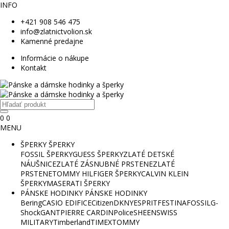
INFO
+421 908 546 475
info@zlatnictvolion.sk
Kamenné predajne
Informácie o nákupe
Kontakt
0
0
MENU
ŠPERKY
ŠPERKY
FOSSIL ŠPERKY
GUESS ŠPERKY
ZLATÉ DETSKÉ
NÁUŠNICE
ZLATÉ ZÁSNUBNÉ PRSTENE
ZLATÉ
PRSTENE
TOMMY HILFIGER ŠPERKY
CALVIN KLEIN
ŠPERKY
MASERATI ŠPERKY
PÁNSKE HODINKY
PÁNSKE HODINKY
Bering
CASIO EDIFICE
Citizen
DKNY
ESPRIT
FESTINA
FOSSIL
G-
Shock
GANT
PIERRE CARDIN
Police
SHEEN
SWISS
MILITARY
Timberland
TIMEX
TOMMY