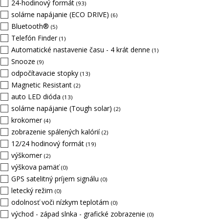
24-hodinový formát
(93)
solárne napájanie (ECO DRIVE)
(6)
Bluetooth®
(5)
Telefón Finder
(1)
Automatické nastavenie času - 4 krát denne
(1)
Snooze
(9)
odpočítavacie stopky
(13)
Magnetic Resistant
(2)
auto LED dióda
(13)
solárne napájanie (Tough solar)
(2)
krokomer
(4)
zobrazenie spálených kalórií
(2)
12/24 hodinový formát
(19)
výškomer
(2)
výškova pamäť
(0)
GPS satelitný príjem signálu
(0)
letecký režim
(0)
odolnosť voči nízkym teplotám
(0)
východ - západ slnka - grafické zobrazenie
(0)