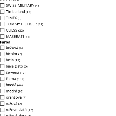
SWISS MILITARY
(4)
Timberland
(17)
TIMEX
(3)
TOMMY HILFIGER
(42)
GUESS
(22)
MASERATI
(56)
Farba
béžová
(6)
bicolor
(7)
biela
(19)
biele zlato
(0)
červená
(17)
čierna
(197)
hnedá
(44)
modrá
(95)
oranžová
(7)
ružová
(2)
ružovo zlatá
(17)
ružové zlato