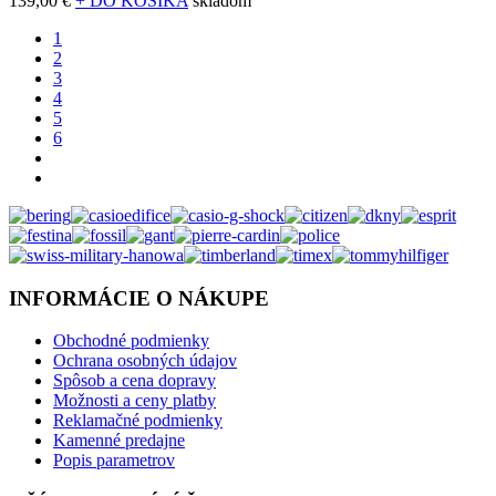
139,00 €
+ DO KOŠÍKA
skladom
1
2
3
4
5
6
INFORMÁCIE O NÁKUPE
Obchodné podmienky
Ochrana osobných údajov
Spôsob a cena dopravy
Možnosti a ceny platby
Reklamačné podmienky
Kamenné predajne
Popis parametrov