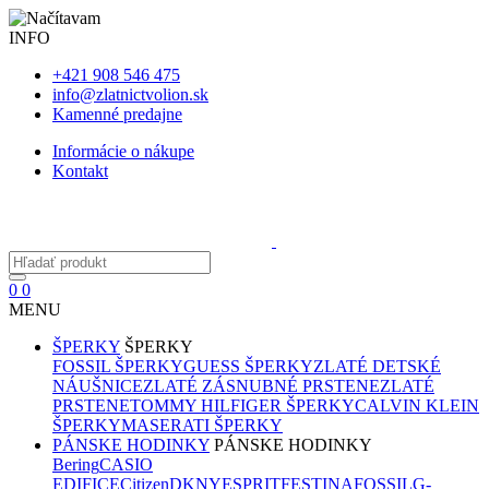
INFO
+421 908 546 475
info@zlatnictvolion.sk
Kamenné predajne
Informácie o nákupe
Kontakt
0
0
MENU
ŠPERKY
ŠPERKY
FOSSIL ŠPERKY
GUESS ŠPERKY
ZLATÉ DETSKÉ
NÁUŠNICE
ZLATÉ ZÁSNUBNÉ PRSTENE
ZLATÉ
PRSTENE
TOMMY HILFIGER ŠPERKY
CALVIN KLEIN
ŠPERKY
MASERATI ŠPERKY
PÁNSKE HODINKY
PÁNSKE HODINKY
Bering
CASIO
EDIFICE
Citizen
DKNY
ESPRIT
FESTINA
FOSSIL
G-