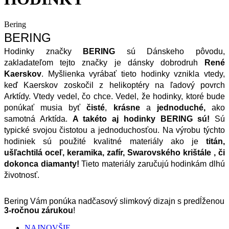
Bering
BERING
Hodinky značky 
BERING
 sú Dánskeho pôvodu, 
zakladateľom tejto značky je dánsky dobrodruh 
René 
Kaerskov
. Myšlienka vyrábať tieto hodinky vznikla vtedy, 
keď Kaerskov zoskočil z helikoptéry na ľadový povrch 
Arktídy. Vtedy vedel, čo chce. Vedel, že hodinky, ktoré bude 
ponúkať musia byť 
čisté
, 
krásne
 a 
jednoduché,
 ako 
samotná Arktída. 
A takéto aj hodinky BERING sú! 
Sú 
typické svojou čistotou a jednoduchosťou. Na výrobu týchto 
hodiniek sú použité kvalitné materiály ako je 
titán, 
ušľachtilá oceľ, keramika, zafír, Swarovského krištále , či 
dokonca diamanty!
 Tieto materiály zaručujú hodinkám dlhú 
životnosť.
Bering Vám ponúka nadčasový slimkový dizajn s predĺženou 
3-ročnou zárukou
!
NAJNOVŠIE