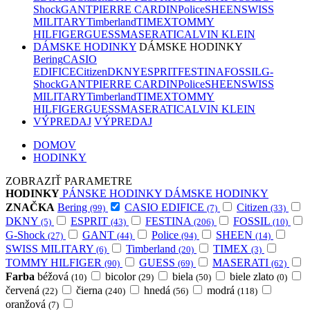
Shock
GANT
PIERRE CARDIN
Police
SHEEN
SWISS
MILITARY
Timberland
TIMEX
TOMMY
HILFIGER
GUESS
MASERATI
CALVIN KLEIN
DÁMSKE HODINKY
DÁMSKE HODINKY
Bering
CASIO
EDIFICE
Citizen
DKNY
ESPRIT
FESTINA
FOSSIL
G-
Shock
GANT
PIERRE CARDIN
Police
SHEEN
SWISS
MILITARY
Timberland
TIMEX
TOMMY
HILFIGER
GUESS
MASERATI
CALVIN KLEIN
VÝPREDAJ
VÝPREDAJ
DOMOV
HODINKY
ZOBRAZIŤ PARAMETRE
HODINKY
PÁNSKE HODINKY
DÁMSKE HODINKY
ZNAČKA
Bering
CASIO EDIFICE
Citizen
(99)
(7)
(33)
DKNY
ESPRIT
FESTINA
FOSSIL
(5)
(43)
(206)
(10)
G-Shock
GANT
Police
SHEEN
(27)
(44)
(94)
(14)
SWISS MILITARY
Timberland
TIMEX
(6)
(20)
(3)
TOMMY HILFIGER
GUESS
MASERATI
(90)
(69)
(62)
Farba
béžová
bicolor
biela
biele zlato
(10)
(29)
(50)
(0)
červená
čierna
hnedá
modrá
(22)
(240)
(56)
(118)
oranžová
(7)