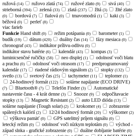
ružová
ružovo zlatá
ružové zlato
sivá
(14)
(74)
(9)
(40)
strieborná
zelená
zlatá
žltá
žlté zlato
(394)
(33)
(237)
(3)
bordová
fialová
tmavomodrá
kaki
(0)
(7)
(0)
(1)
(3)
béžová
perleť
(0)
(8)
viac farieb
Funkcie
Hand shift
režim potápania
barometer
(0)
(0)
(1)
budík
dátum
duálny čas
fázy mesiaca
(19)
(420)
(14)
(0)
chronograf
indikátor prílivu-odlivu
(43)
(0)
indikátor stavu batérie
kalendár
kompas
(6)
(43)
(3)
luminicsenčné ručičky
neo displej
odolnosť voči blatu
(58)
(1)
a prachu
odolnosť voči otrasom
predprogramovaný
(0)
(17)
kalendár
riadené rádiovým signálom
stopky
(17)
(2)
(132)
svetlo
svetový čas
tachymeter
teplomer
(13)
(25)
(11)
(1)
24-hodinový formát
solárne napájanie (ECO DRIVE)
(122)
Bluetooth®
Telefón Finder
Automatické
(7)
(7)
(3)
nastavenie času - 4 krát denne
Snooze
odpočítavacie
(3)
(9)
stopky
Magnetic Resistant
auto LED dióda
(13)
(2)
(13)
solárne napájanie (Tough solar)
krokomer
zobrazenie
(2)
(4)
spálených kalórií
12/24 hodinový formát
výškomer
(2)
(20)
(2)
výškova pamäť
GPS satelitný príjem signálu
(0)
(0)
letecký režim
odolnosť voči nízkym teplotám
východ -
(0)
(0)
západ slnka - grafické zobrazenie
duálne dobíjanie batérie
(0)
(0)