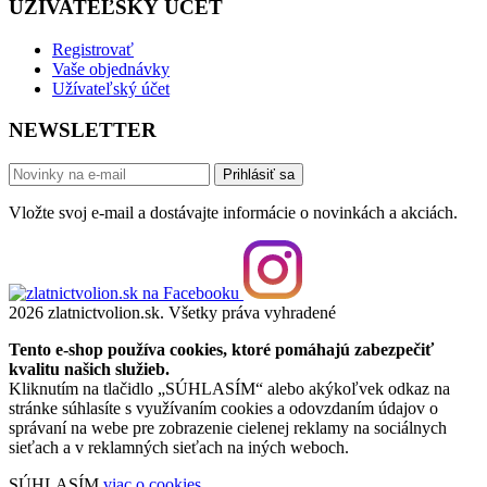
UŽÍVATEĽSKÝ ÚČET
Registrovať
Vaše objednávky
Užívateľský účet
NEWSLETTER
Prihlásiť sa
Vložte svoj e-mail a dostávajte informácie o novinkách a akciách.
2026 zlatnictvolion.sk. Všetky práva vyhradené
Tento e-shop používa cookies, ktoré pomáhajú zabezpečiť
kvalitu našich služieb.
Kliknutím na tlačidlo „SÚHLASÍM“ alebo akýkoľvek odkaz na
stránke súhlasíte s využívaním cookies a odovzdaním údajov o
správaní na webe pre zobrazenie cielenej reklamy na sociálnych
sieťach a v reklamných sieťach na iných weboch.
SÚHLASÍM
viac o cookies