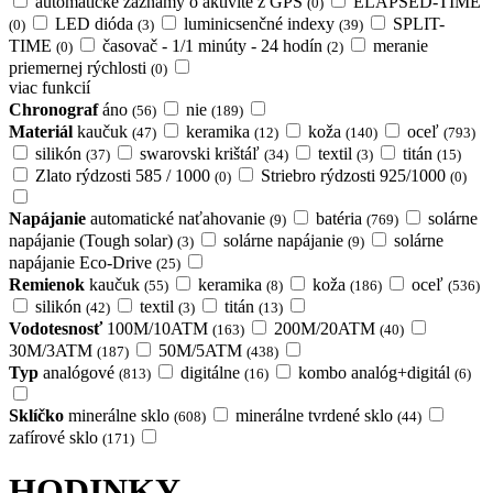
automaticke záznamy o aktivite z GPS
ELAPSED-TIME
(0)
LED dióda
luminicsenčné indexy
SPLIT-
(0)
(3)
(39)
TIME
časovač - 1/1 minúty - 24 hodín
meranie
(0)
(2)
priemernej rýchlosti
(0)
viac funkcií
Chronograf
áno
nie
(56)
(189)
Materiál
kaučuk
keramika
koža
oceľ
(47)
(12)
(140)
(793)
silikón
swarovski krištáľ
textil
titán
(37)
(34)
(3)
(15)
Zlato rýdzosti 585 / 1000
Striebro rýdzosti 925/1000
(0)
(0)
Napájanie
automatické naťahovanie
batéria
solárne
(9)
(769)
napájanie (Tough solar)
solárne napájanie
solárne
(3)
(9)
napájanie Eco-Drive
(25)
Remienok
kaučuk
keramika
koža
oceľ
(55)
(8)
(186)
(536)
silikón
textil
titán
(42)
(3)
(13)
Vodotesnosť
100M/10ATM
200M/20ATM
(163)
(40)
30M/3ATM
50M/5ATM
(187)
(438)
Typ
analógové
digitálne
kombo analóg+digitál
(813)
(16)
(6)
Sklíčko
minerálne sklo
minerálne tvrdené sklo
(608)
(44)
zafírové sklo
(171)
HODINKY