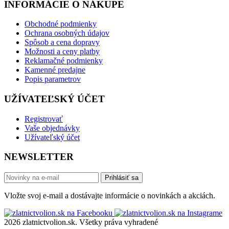
INFORMÁCIE O NÁKUPE
Obchodné podmienky
Ochrana osobných údajov
Spôsob a cena dopravy
Možnosti a ceny platby
Reklamačné podmienky
Kamenné predajne
Popis parametrov
UŽÍVATEĽSKÝ ÚČET
Registrovať
Vaše objednávky
Užívateľský účet
NEWSLETTER
Prihlásiť sa
Vložte svoj e-mail a dostávajte informácie o novinkách a akciách.
2026 zlatnictvolion.sk. Všetky práva vyhradené