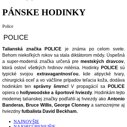
PÁNSKE HODINKY
Police
POLICE
Talianská značka POLICE
 je známa po celom svete. 
Behom niekoľkých rokov sa stala diktátorom módy. Úspešná 
a super-moderná značka určená pre 
mestských dravcov
, 
ktorá osloví všetkých hrdinov milénia. Hodinky 
POLICE
 sú 
typické svojou 
extravagantnosťou
, kde atipycké tvary, 
chirurgická oceľ a vo väčšine prípadov teľacia koža, dodáva 
hodinkám ten 
správny šmrnc!
 V propagácií sa 
POLICE
opiera o 
hollywoodske a športové hviezdy
. Hodinkám tejto 
modernej talianskej značky podľahli aj hviezdy ako 
Antonio 
Banderas, Bruce Willis, George Clonney
 a samozrejme aj 
hviezdny
 futbalista David Beckham.
NAJNOVŠIE
NAJOBĽÚBENEJŠIE