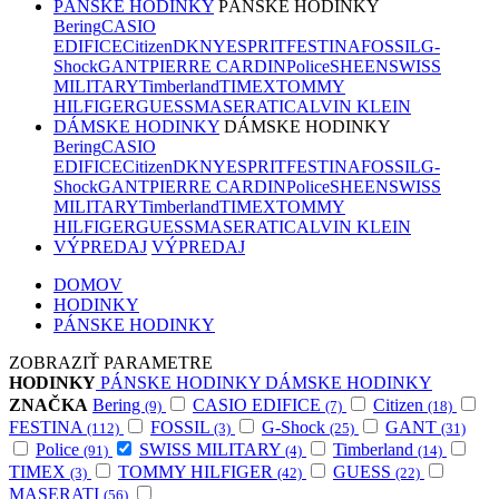
PÁNSKE HODINKY
PÁNSKE HODINKY
Bering
CASIO
EDIFICE
Citizen
DKNY
ESPRIT
FESTINA
FOSSIL
G-
Shock
GANT
PIERRE CARDIN
Police
SHEEN
SWISS
MILITARY
Timberland
TIMEX
TOMMY
HILFIGER
GUESS
MASERATI
CALVIN KLEIN
DÁMSKE HODINKY
DÁMSKE HODINKY
Bering
CASIO
EDIFICE
Citizen
DKNY
ESPRIT
FESTINA
FOSSIL
G-
Shock
GANT
PIERRE CARDIN
Police
SHEEN
SWISS
MILITARY
Timberland
TIMEX
TOMMY
HILFIGER
GUESS
MASERATI
CALVIN KLEIN
VÝPREDAJ
VÝPREDAJ
DOMOV
HODINKY
PÁNSKE HODINKY
ZOBRAZIŤ PARAMETRE
HODINKY
PÁNSKE HODINKY
DÁMSKE HODINKY
ZNAČKA
Bering
CASIO EDIFICE
Citizen
(9)
(7)
(18)
FESTINA
FOSSIL
G-Shock
GANT
(112)
(3)
(25)
(31)
Police
SWISS MILITARY
Timberland
(91)
(4)
(14)
TIMEX
TOMMY HILFIGER
GUESS
(3)
(42)
(22)
MASERATI
(56)