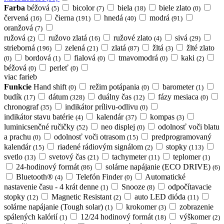
Farba
béžová
bicolor
biela
biele zlato
(5)
(7)
(18)
(0)
červená
čierna
hnedá
modrá
(16)
(191)
(40)
(91)
oranžová
(7)
ružová
ružovo zlatá
ružové zlato
sivá
(2)
(16)
(4)
(29)
strieborná
zelená
zlatá
žltá
žlté zlato
(196)
(21)
(87)
(3)
bordová
fialová
tmavomodrá
kaki
(0)
(1)
(0)
(0)
(2)
béžová
perleť
(0)
(0)
viac farieb
Funkcie
Hand shift
režim potápania
barometer
(0)
(0)
(1)
budík
dátum
duálny čas
fázy mesiaca
(17)
(328)
(12)
(0)
chronograf
indikátor prílivu-odlivu
(35)
(0)
indikátor stavu batérie
kalendár
kompas
(4)
(37)
(3)
luminicsenčné ručičky
neo displej
odolnosť voči blatu
(52)
(0)
a prachu
odolnosť voči otrasom
predprogramovaný
(0)
(15)
kalendár
riadené rádiovým signálom
stopky
(15)
(2)
(113)
svetlo
svetový čas
tachymeter
teplomer
(13)
(21)
(11)
(1)
24-hodinový formát
solárne napájanie (ECO DRIVE)
(86)
(6)
Bluetooth®
Telefón Finder
Automatické
(4)
(0)
nastavenie času - 4 krát denne
Snooze
odpočítavacie
(1)
(8)
stopky
Magnetic Resistant
auto LED dióda
(12)
(2)
(11)
solárne napájanie (Tough solar)
krokomer
zobrazenie
(1)
(3)
spálených kalórií
12/24 hodinový formát
výškomer
(1)
(18)
(2)