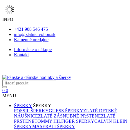
INFO
+421 908 546 475
info@zlatnictvolion.sk
Kamenné predajne
Informácie o nákupe
Kontakt
0
0
MENU
ŠPERKY
ŠPERKY
FOSSIL ŠPERKY
GUESS ŠPERKY
ZLATÉ DETSKÉ
NÁUŠNICE
ZLATÉ ZÁSNUBNÉ PRSTENE
ZLATÉ
PRSTENE
TOMMY HILFIGER ŠPERKY
CALVIN KLEIN
ŠPERKY
MASERATI ŠPERKY