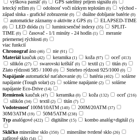
výškova pamäť
GPS satelitný príjem signálu
(0)
(0)
letecký režim
odolnosť voči nízkym teplotám
východ -
(0)
(0)
západ slnka - grafické zobrazenie
duálne dobíjanie batérie
(0)
(0)
automaticke záznamy o aktivite z GPS
ELAPSED-TIME
(0)
LED dióda
luminicsenčné indexy
SPLIT-
(0)
(3)
(35)
TIME
časovač - 1/1 minúty - 24 hodín
meranie
(0)
(1)
priemernej rýchlosti
(0)
viac funkcií
Chronograf
áno
nie
(46)
(91)
Materiál
kaučuk
keramika
koža
oceľ
(42)
(1)
(97)
(413)
silikón
swarovski krištáľ
textil
titán
(27)
(0)
(2)
(9)
Zlato rýdzosti 585 / 1000
Striebro rýdzosti 925/1000
(0)
(0)
Napájanie
automatické naťahovanie
batéria
solárne
(8)
(402)
napájanie (Tough solar)
solárne napájanie
solárne
(2)
(2)
napájanie Eco-Drive
(14)
Remienok
kaučuk
keramika
koža
oceľ
(47)
(0)
(132)
(216)
silikón
textil
titán
(34)
(2)
(7)
Vodotesnosť
100M/10ATM
200M/20ATM
(140)
(37)
30M/3ATM
50M/5ATM
(19)
(238)
Typ
analógové
digitálne
kombo analóg+digitál
(422)
(15)
(5)
Sklíčko
minerálne sklo
minerálne tvrdené sklo
(350)
(26)
zafírové sklo
(54)