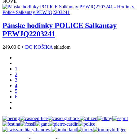
NOVÉ
Pánske hodinky POLICE Salkantay
PEWJQ2203241
249,00 €
+ DO KOŠÍKA
skladom
1
2
3
4
5
6