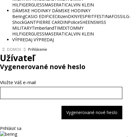
HILFIGER
GUESS
MASERATI
CALVIN KLEIN
DÁMSKE HODINKY
DÁMSKE HODINKY
Bering
CASIO EDIFICE
Citizen
DKNY
ESPRIT
FESTINA
FOSSIL
G-
Shock
GANT
PIERRE CARDIN
Police
SHEEN
SWISS
MILITARY
Timberland
TIMEX
TOMMY
HILFIGER
GUESS
MASERATI
CALVIN KLEIN
VÝPREDAJ
VÝPREDAJ
DOMOV
Prihlásenie
Užívateľ
Vygenerované nové heslo
Vložte Váš e-mail
Vygenerované nové heslo
Prihlásiť sa