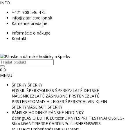
INFO
+421 908 546 475
info@zlatnictvolion.sk
Kamenné predajne
Informácie o nákupe
Kontakt
0
0
MENU
ŠPERKY
ŠPERKY
FOSSIL ŠPERKY
GUESS ŠPERKY
ZLATÉ DETSKÉ
NÁUŠNICE
ZLATÉ ZÁSNUBNÉ PRSTENE
ZLATÉ
PRSTENE
TOMMY HILFIGER ŠPERKY
CALVIN KLEIN
ŠPERKY
MASERATI ŠPERKY
PÁNSKE HODINKY
PÁNSKE HODINKY
Bering
CASIO EDIFICE
Citizen
DKNY
ESPRIT
FESTINA
FOSSIL
G-
Shock
GANT
PIERRE CARDIN
Police
SHEEN
SWISS
MILITARY
Timberland
TIMEX
TOMMY