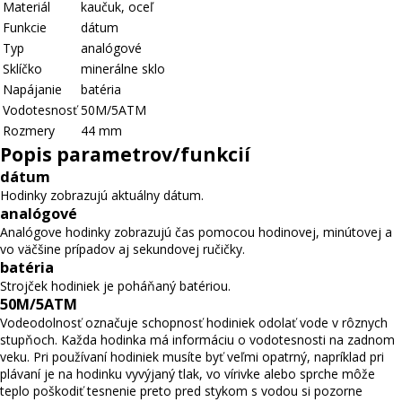
Materiál
kaučuk
,
oceľ
Funkcie
dátum
Typ
analógové
Sklíčko
minerálne sklo
Napájanie
batéria
Vodotesnosť
50M/5ATM
Rozmery
44 mm
Popis parametrov/funkcií
dátum
Hodinky zobrazujú aktuálny dátum.
analógové
Analógove hodinky zobrazujú čas pomocou hodinovej, minútovej a
vo väčšine prípadov aj sekundovej ručičky.
batéria
Strojček hodiniek je poháňaný batériou.
50M/5ATM
Vodeodolnosť označuje schopnosť hodiniek odolať vode v rôznych
stupňoch. Každa hodinka má informáciu o vodotesnosti na zadnom
veku. Pri používaní hodiniek musíte byť veľmi opatrný, napríklad pri
plávaní je na hodinku vyvýjaný tlak, vo vírivke alebo sprche môže
teplo poškodiť tesnenie preto pred stykom s vodou si pozorne