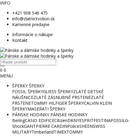
INFO
+421 908 546 475
info@zlatnictvolion.sk
Kamenné predajne
Informácie o nákupe
Kontakt
0
0
MENU
ŠPERKY
ŠPERKY
FOSSIL ŠPERKY
GUESS ŠPERKY
ZLATÉ DETSKÉ
NÁUŠNICE
ZLATÉ ZÁSNUBNÉ PRSTENE
ZLATÉ
PRSTENE
TOMMY HILFIGER ŠPERKY
CALVIN KLEIN
ŠPERKY
MASERATI ŠPERKY
PÁNSKE HODINKY
PÁNSKE HODINKY
Bering
CASIO EDIFICE
Citizen
DKNY
ESPRIT
FESTINA
FOSSIL
G-
Shock
GANT
PIERRE CARDIN
Police
SHEEN
SWISS
MILITARY
Timberland
TIMEX
TOMMY