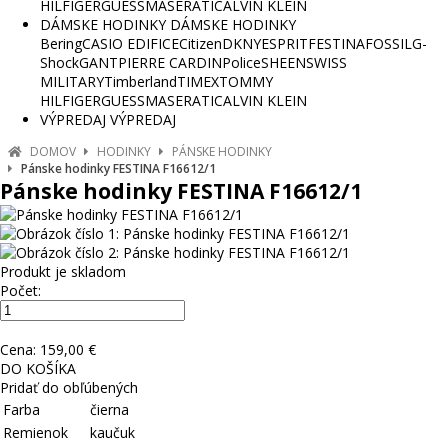
HILFIGER
GUESS
MASERATI
CALVIN KLEIN
DÁMSKE HODINKY
DÁMSKE HODINKY
Bering
CASIO EDIFICE
Citizen
DKNY
ESPRIT
FESTINA
FOSSIL
G-
Shock
GANT
PIERRE CARDIN
Police
SHEEN
SWISS
MILITARY
Timberland
TIMEX
TOMMY
HILFIGER
GUESS
MASERATI
CALVIN KLEIN
VÝPREDAJ
VÝPREDAJ
DOMOV
HODINKY
PÁNSKE HODINKY
Pánske hodinky FESTINA F16612/1
Pánske hodinky FESTINA F16612/1
Produkt je skladom
Počet:
Cena:
159,00 €
DO KOŠÍKA
Pridať do obľúbených
Farba
čierna
Remienok
kaučuk