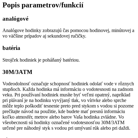
Popis parametrov/funkcií
analógové
Analógove hodinky zobrazujú čas pomocou hodinovej, minútovej a
vo väčšine prípadov aj sekundovej ručičky.
batéria
Strojček hodiniek je poháňaný batériou.
30M/3ATM
Vodeodolnosť označuje schopnosť hodiniek odolať vode v rôznych
stupňoch. Každa hodinka má informáciu o vodotesnosti na zadnom
veku. Pri používaní hodiniek musíte byť veľmi opatrný, napríklad
pri plávaní je na hodinku vyvýjaný tlak, vo vírivke alebo sprche
môže teplo poškodiť tesnenie preto pred stykom s vodou si pozorne
prečítajte návod na použitie, kde budete mať presnú informáciu
koľko atmosfér, metrov alebo barov Vaša hodinka zvládne. Vo
všeobecnosti sú hodinky označené vodotesnosťou 30M/3ATM
určené pre náhodný styk s vodou pri umývaní rúk alebo pri daždi.