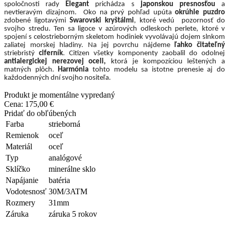
spoločnosti rady
Elegant
prichádza s
japonskou presnosťou
a
nevtieravým dizajnom.
Oko na prvý pohľad upúta
okrúhle puzdro
zdobené ligotavými
Swarovski kryštálmi
, ktoré vedú
pozornosť do
svojho stredu. Ten sa ligoce v azúrových odleskoch perlete, ktoré v
spojení s celostrieborným skeletom hodiniek vyvolávajú dojem slnkom
zaliatej morskej hladiny. Na jej povrchu nájdeme
ľahko čitateľný
striebristý
ciferník
. Citizen všetky komponenty zaobalil do odolnej
antialergickej nerezovej oceli,
ktorá je kompozíciou leštených a
matných plôch.
Harmónia
tohto modelu sa istotne prenesie aj do
každodenných dní svojho nositeľa.
Produkt je momentálne vypredaný
Cena:
175,00 €
Pridať do obľúbených
Farba
strieborná
Remienok
oceľ
Materiál
oceľ
Typ
analógové
Sklíčko
minerálne sklo
Napájanie
batéria
Vodotesnosť
30M/3ATM
Rozmery
31mm
Záruka
záruka 5 rokov