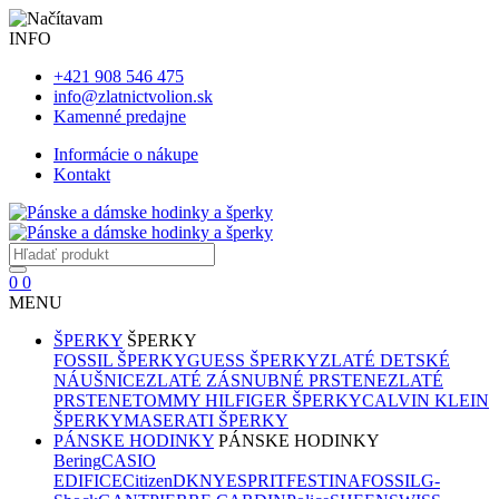
INFO
+421 908 546 475
info@zlatnictvolion.sk
Kamenné predajne
Informácie o nákupe
Kontakt
0
0
MENU
ŠPERKY
ŠPERKY
FOSSIL ŠPERKY
GUESS ŠPERKY
ZLATÉ DETSKÉ
NÁUŠNICE
ZLATÉ ZÁSNUBNÉ PRSTENE
ZLATÉ
PRSTENE
TOMMY HILFIGER ŠPERKY
CALVIN KLEIN
ŠPERKY
MASERATI ŠPERKY
PÁNSKE HODINKY
PÁNSKE HODINKY
Bering
CASIO
EDIFICE
Citizen
DKNY
ESPRIT
FESTINA
FOSSIL
G-