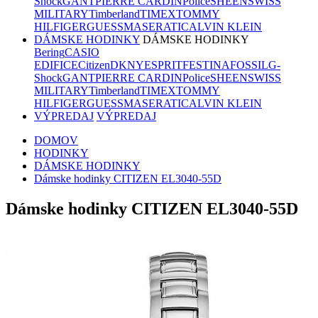
Shock
GANT
PIERRE CARDIN
Police
SHEEN
SWISS
MILITARY
Timberland
TIMEX
TOMMY
HILFIGER
GUESS
MASERATI
CALVIN KLEIN
DÁMSKE HODINKY
DÁMSKE HODINKY
Bering
CASIO
EDIFICE
Citizen
DKNY
ESPRIT
FESTINA
FOSSIL
G-
Shock
GANT
PIERRE CARDIN
Police
SHEEN
SWISS
MILITARY
Timberland
TIMEX
TOMMY
HILFIGER
GUESS
MASERATI
CALVIN KLEIN
VÝPREDAJ
VÝPREDAJ
DOMOV
HODINKY
DÁMSKE HODINKY
Dámske hodinky CITIZEN EL3040-55D
Dámske hodinky CITIZEN EL3040-55D