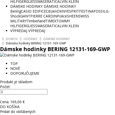
HILFIGER
GUESS
MASERATI
CALVIN KLEIN
DÁMSKE HODINKY
DÁMSKE HODINKY
Bering
CASIO EDIFICE
Citizen
DKNY
ESPRIT
FESTINA
FOSSIL
G-
Shock
GANT
PIERRE CARDIN
Police
SHEEN
SWISS
MILITARY
Timberland
TIMEX
TOMMY
HILFIGER
GUESS
MASERATI
CALVIN KLEIN
VÝPREDAJ
VÝPREDAJ
DOMOV
HODINKY
DÁMSKE HODINKY
Dámske hodinky BERING 12131-169-GWP
Dámske hodinky BERING 12131-169-GWP
TOP
NOVÉ
DOPORUČUJEME
Produkt je skladom
Počet:
Cena:
169,00 €
DO KOŠÍKA
Pridať do obľúbených