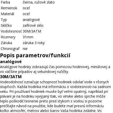
Farba
čierna
,
ružové zlato
Remienok
oceľ
Materiál
oceľ
Typ
analógové
Sklíčko
zafírové sklo
Vodotesnosť
30M/3ATM
Rozmery
31mm
Záruka
záruka 3 roky
Chronograf
nie
Popis parametrov/funkcií
analógové
Analógove hodinky zobrazujú čas pomocou hodinovej, minútovej a
vo väčšine prípadov aj sekundovej ručičky.
30M/3ATM
Vodeodolnosť označuje schopnosť hodiniek odolať vode v rôznych
stupňoch. Každa hodinka má informáciu o vodotesnosti na zadnom
veku. Pri používaní hodiniek musíte byť veľmi opatrný, napríklad pri
plávaní je na hodinku vyvýjaný tlak, vo vírivke alebo sprche môže
teplo poškodiť tesnenie preto pred stykom s vodou si pozorne
prečítajte návod na použitie, kde budete mať presnú informáciu
koľko atmosfér, metrov alebo barov Vaša hodinka zvládne. Vo