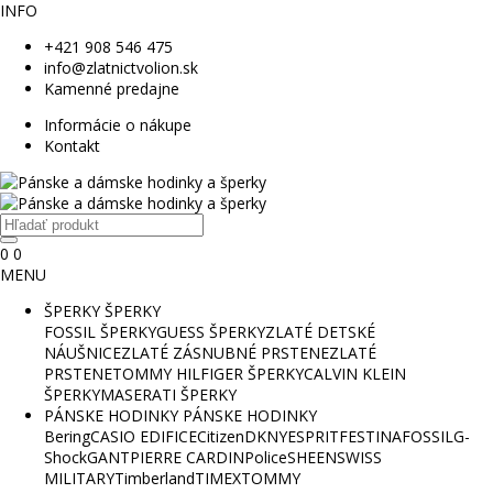
INFO
+421 908 546 475
info@zlatnictvolion.sk
Kamenné predajne
Informácie o nákupe
Kontakt
0
0
MENU
ŠPERKY
ŠPERKY
FOSSIL ŠPERKY
GUESS ŠPERKY
ZLATÉ DETSKÉ
NÁUŠNICE
ZLATÉ ZÁSNUBNÉ PRSTENE
ZLATÉ
PRSTENE
TOMMY HILFIGER ŠPERKY
CALVIN KLEIN
ŠPERKY
MASERATI ŠPERKY
PÁNSKE HODINKY
PÁNSKE HODINKY
Bering
CASIO EDIFICE
Citizen
DKNY
ESPRIT
FESTINA
FOSSIL
G-
Shock
GANT
PIERRE CARDIN
Police
SHEEN
SWISS
MILITARY
Timberland
TIMEX
TOMMY