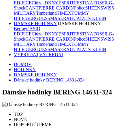
EDIFICE
Citizen
DKNY
ESPRIT
FESTINA
FOSSIL
G-
Shock
GANT
PIERRE CARDIN
Police
SHEEN
SWISS
MILITARY
Timberland
TIMEX
TOMMY
HILFIGER
GUESS
MASERATI
CALVIN KLEIN
DÁMSKE HODINKY
DÁMSKE HODINKY
Bering
CASIO
EDIFICE
Citizen
DKNY
ESPRIT
FESTINA
FOSSIL
G-
Shock
GANT
PIERRE CARDIN
Police
SHEEN
SWISS
MILITARY
Timberland
TIMEX
TOMMY
HILFIGER
GUESS
MASERATI
CALVIN KLEIN
VÝPREDAJ
VÝPREDAJ
DOMOV
HODINKY
DÁMSKE HODINKY
Dámske hodinky BERING 14631-324
Dámske hodinky BERING 14631-324
TOP
NOVÉ
DOPORUČUJEME