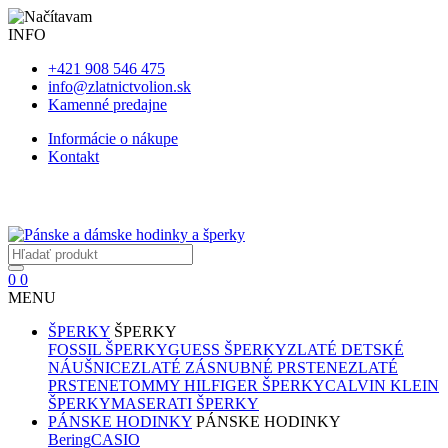
INFO
+421 908 546 475
info@zlatnictvolion.sk
Kamenné predajne
Informácie o nákupe
Kontakt
0
0
MENU
ŠPERKY
ŠPERKY
FOSSIL ŠPERKY
GUESS ŠPERKY
ZLATÉ DETSKÉ
NÁUŠNICE
ZLATÉ ZÁSNUBNÉ PRSTENE
ZLATÉ
PRSTENE
TOMMY HILFIGER ŠPERKY
CALVIN KLEIN
ŠPERKY
MASERATI ŠPERKY
PÁNSKE HODINKY
PÁNSKE HODINKY
Bering
CASIO