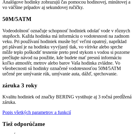
Analógove hodinky zobrazujú čas pomocou hodinovej, minútovej a
vo väčšine prípadov aj sekundovej ručičky.
50M/5ATM
Vodeodolnosť označuje schopnosť hodiniek odolať vode v rôznych
stupňoch. Každa hodinka má informáciu o vodotesnosti na zadnom
veku. Pri používaní hodiniek musíte byť veľmi opatrný, napríklad
pri plávaní je na hodinku vyvýjaný tlak, vo vírivke alebo sprche
môže teplo poškodiť tesnenie preto pred stykom s vodou si pozorne
prečítajte návod na použitie, kde budete mať presnú informáciu
koľko atmosfér, metrov alebo barov Vaša hodinka zvládne. Vo
všeobecnosti sú hodinky označené vodotesnosťou 50M/5ATM
určené pre umývanie rúk, umývanie auta, dážď, sprchovanie.
záruka 3 roky
Kvalitu hodiniek od značky BERING vystihuje aj 3 ročná predĺžená
záruka.
Popis všetkých parametrov a funkcií
Tiež odporúčame