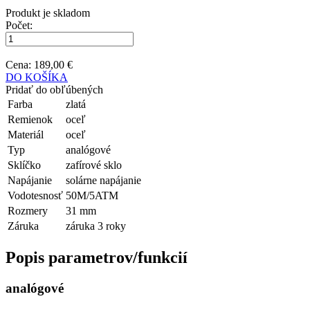
Produkt je skladom
Počet:
Cena:
189,00 €
DO KOŠÍKA
Pridať do obľúbených
Farba
zlatá
Remienok
oceľ
Materiál
oceľ
Typ
analógové
Sklíčko
zafírové sklo
Napájanie
solárne napájanie
Vodotesnosť
50M/5ATM
Rozmery
31 mm
Záruka
záruka 3 roky
Popis parametrov/funkcií
analógové