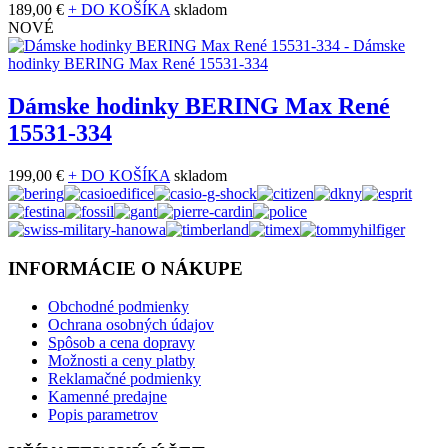
189,00 €
+ DO KOŠÍKA
skladom
NOVÉ
Dámske hodinky BERING Max René
15531-334
199,00 €
+ DO KOŠÍKA
skladom
INFORMÁCIE O NÁKUPE
Obchodné podmienky
Ochrana osobných údajov
Spôsob a cena dopravy
Možnosti a ceny platby
Reklamačné podmienky
Kamenné predajne
Popis parametrov