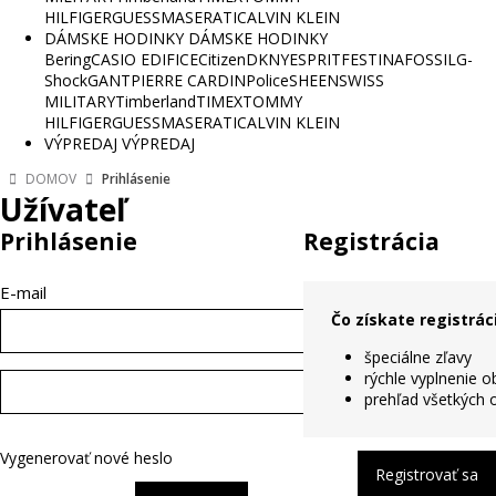
HILFIGER
GUESS
MASERATI
CALVIN KLEIN
DÁMSKE HODINKY
DÁMSKE HODINKY
Bering
CASIO EDIFICE
Citizen
DKNY
ESPRIT
FESTINA
FOSSIL
G-
Shock
GANT
PIERRE CARDIN
Police
SHEEN
SWISS
MILITARY
Timberland
TIMEX
TOMMY
HILFIGER
GUESS
MASERATI
CALVIN KLEIN
VÝPREDAJ
VÝPREDAJ
DOMOV
Prihlásenie
Užívateľ
Prihlásenie
Registrácia
E-mail
Čo získate registrác
špeciálne zľavy
rýchle vyplnenie 
prehľad všetkých 
Vygenerovať nové heslo
Registrovať sa