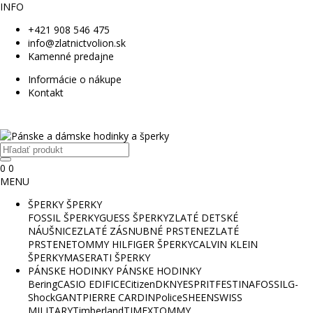
INFO
+421 908 546 475
info@zlatnictvolion.sk
Kamenné predajne
Informácie o nákupe
Kontakt
0
0
MENU
ŠPERKY
ŠPERKY
FOSSIL ŠPERKY
GUESS ŠPERKY
ZLATÉ DETSKÉ
NÁUŠNICE
ZLATÉ ZÁSNUBNÉ PRSTENE
ZLATÉ
PRSTENE
TOMMY HILFIGER ŠPERKY
CALVIN KLEIN
ŠPERKY
MASERATI ŠPERKY
PÁNSKE HODINKY
PÁNSKE HODINKY
Bering
CASIO EDIFICE
Citizen
DKNY
ESPRIT
FESTINA
FOSSIL
G-
Shock
GANT
PIERRE CARDIN
Police
SHEEN
SWISS
MILITARY
Timberland
TIMEX
TOMMY