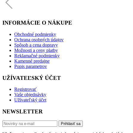
INFORMÁCIE O NÁKUPE
Obchodné podmienky
Ochrana osobných údajov
Spôsob a cena dopravy
Možnosti a ceny platby
Reklamačné podmienky
Kamenné predajne
Popis parametrov
UŽÍVATEĽSKÝ ÚČET
Registrovať
Vaše objednávky
Užívateľský účet
NEWSLETTER
Prihlásiť sa