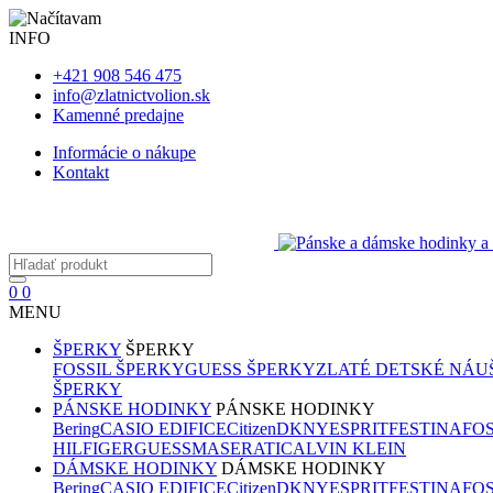
INFO
+421 908 546 475
info@zlatnictvolion.sk
Kamenné predajne
Informácie o nákupe
Kontakt
0
0
MENU
ŠPERKY
ŠPERKY
FOSSIL ŠPERKY
GUESS ŠPERKY
ZLATÉ DETSKÉ NÁU
ŠPERKY
PÁNSKE HODINKY
PÁNSKE HODINKY
Bering
CASIO EDIFICE
Citizen
DKNY
ESPRIT
FESTINA
FOS
HILFIGER
GUESS
MASERATI
CALVIN KLEIN
DÁMSKE HODINKY
DÁMSKE HODINKY
Bering
CASIO EDIFICE
Citizen
DKNY
ESPRIT
FESTINA
FOS