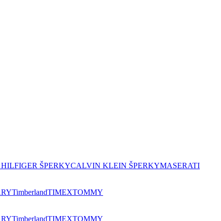
HILFIGER ŠPERKY
CALVIN KLEIN ŠPERKY
MASERATI
ARY
Timberland
TIMEX
TOMMY
ARY
Timberland
TIMEX
TOMMY