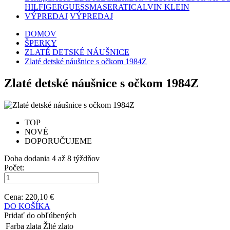
HILFIGER
GUESS
MASERATI
CALVIN KLEIN
VÝPREDAJ
VÝPREDAJ
DOMOV
ŠPERKY
ZLATÉ DETSKÉ NÁUŠNICE
Zlaté detské náušnice s očkom 1984Z
Zlaté detské náušnice s očkom 1984Z
TOP
NOVÉ
DOPORUČUJEME
Doba dodania 4 až 8 týždňov
Počet:
Cena:
220,10 €
DO KOŠÍKA
Pridať do obľúbených
Farba zlata
Žlté zlato