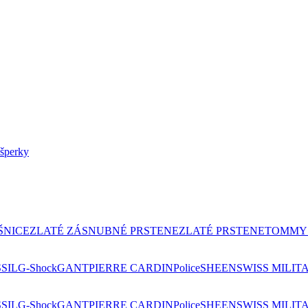
ŠNICE
ZLATÉ ZÁSNUBNÉ PRSTENE
ZLATÉ PRSTENE
TOMMY 
SIL
G-Shock
GANT
PIERRE CARDIN
Police
SHEEN
SWISS MILIT
SIL
G-Shock
GANT
PIERRE CARDIN
Police
SHEEN
SWISS MILIT